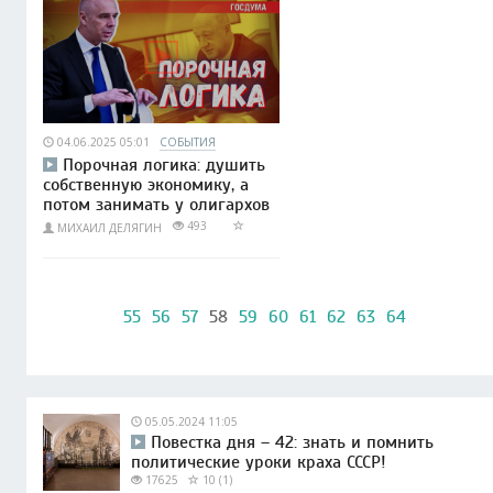
04.06.2025 05:01
СОБЫТИЯ
Порочная логика: душить
собственную экономику, а
потом занимать у олигархов
493
МИХАИЛ ДЕЛЯГИН
55
56
57
58
59
60
61
62
63
64
05.05.2024 11:05
Повестка дня – 42: знать и помнить
политические уроки краха СССР!
17625
10 (1)