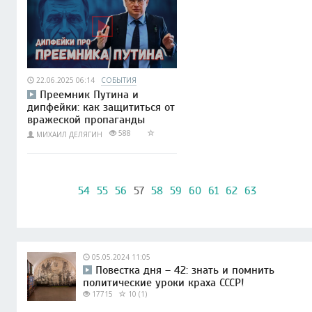
22.06.2025 06:14
СОБЫТИЯ
Преемник Путина и
дипфейки: как защититься от
вражеской пропаганды
588
МИХАИЛ ДЕЛЯГИН
54
55
56
57
58
59
60
61
62
63
05.05.2024 11:05
Повестка дня – 42: знать и помнить
политические уроки краха СССР!
17715
10 (1)