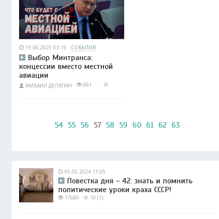
19.06.2025 03:19
СОБЫТИЯ
Выбор Минтранса:
концессии вместо местной
авиации
661
МИХАИЛ ДЕЛЯГИН
54
55
56
57
58
59
60
61
62
63
05.05.2024 11:05
Повестка дня – 42: знать и помнить
политические уроки краха СССР!
17680
10 (1)