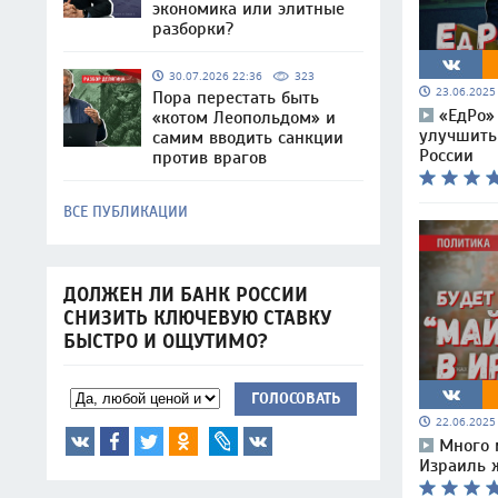
экономика или элитные
разборки?
30.07.2026 22:36
323
23.06.202
Пора перестать быть
«ЕдРо»
«котом Леопольдом» и
улучшить
самим вводить санкции
России
против врагов
ВСЕ ПУБЛИКАЦИИ
ДОЛЖЕН ЛИ БАНК РОССИИ
СНИЗИТЬ КЛЮЧЕВУЮ СТАВКУ
БЫСТРО И ОЩУТИМО?
ГОЛОСОВАТЬ
22.06.202
Много 
Израиль 