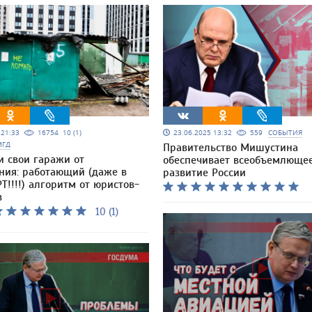
5 21:33
16754
10 (1)
23.06.2025 13:32
559
СОБЫТИЯ
МГД
Правительство Мишустина
и свои гаражи от
обеспечивает всеобъемлюще
ния: работающий (даже в
развитие России
Т!!!!) алгоритм от юристов-
в
10 (1)