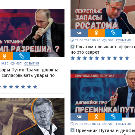
22.06.2025 06:26
561
СОБЫТИЯ
Росатом повышает эффекти
но это секрет
5 16:36
637
СОБЫТИЯ
воры Путин-Трамп: должна
 согласовывать удары по
22.06.2025 06:14
583
СОБЫТИЯ
Преемник Путина и дипфей