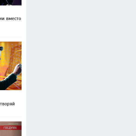
ии вместо
ытворяй