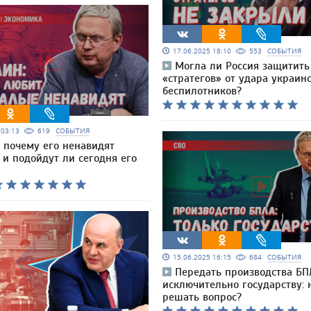
17.06.2025 18:10
553
СОБЫТИЯ
Могла ли Россия защитить
«стратегов» от удара украин
беспилотников?
5 03:13
619
СОБЫТИЯ
: почему его ненавидят
и подойдут ли сегодня его
15.06.2025 16:15
684
СОБЫТИЯ
Передать производства БП
исключительно государству:
решать вопрос?