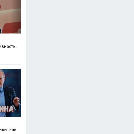
вность,
ки: как