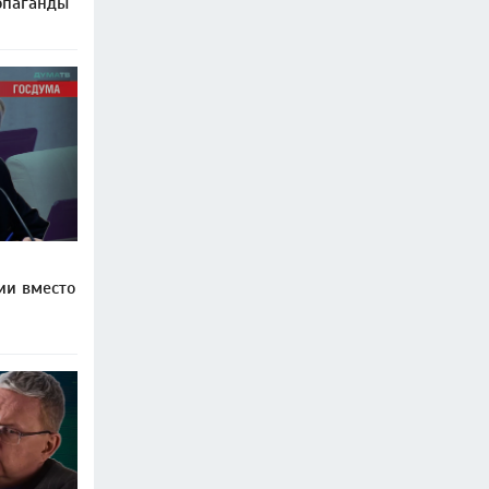
опаганды
ии вместо