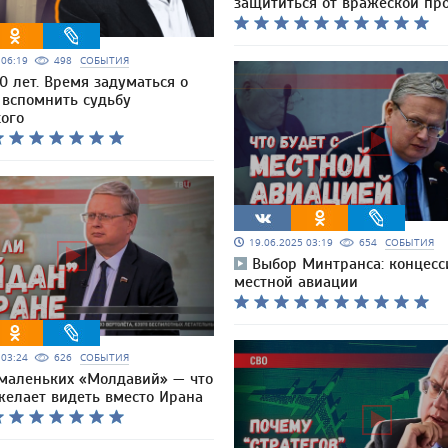
защититься от вражеской пр
5 06:19
498
СОБЫТИЯ
0 лет. Время задуматься о
 вспомнить судьбу
кого
19.06.2025 03:19
654
СОБЫТИЯ
Выбор Минтранса: концесс
местной авиации
5 03:24
626
СОБЫТИЯ
маленьких «Молдавий» — что
желает видеть вместо Ирана