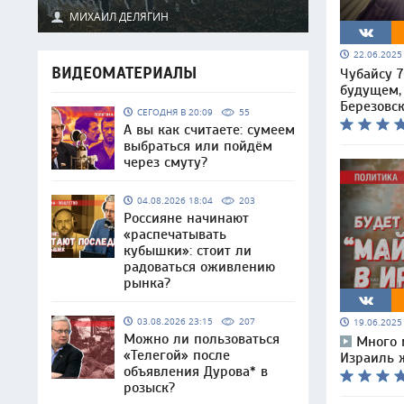
МИХАИЛ ДЕЛЯГИН
22.06.202
ВИДЕОМАТЕРИАЛЫ
Чубайсу 7
будущем,
Березовс
СЕГОДНЯ В 20:09
55
А вы как считаете: сумеем
выбраться или пойдём
через смуту?
04.08.2026 18:04
203
Россияне начинают
«распечатывать
кубышки»: стоит ли
радоваться оживлению
рынка?
03.08.2026 23:15
207
19.06.202
Можно ли пользоваться
Много 
«Телегой» после
Израиль 
объявления Дурова* в
розыск?