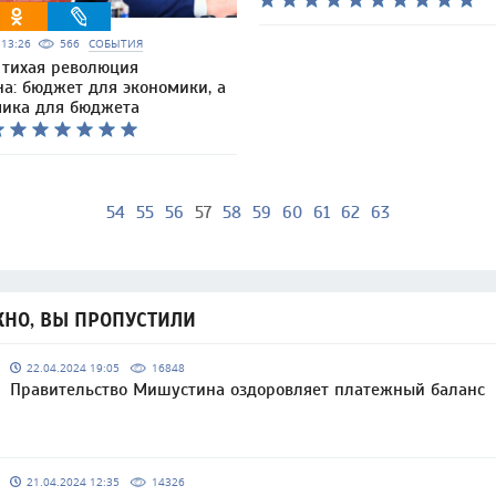
5 13:26
566
СОБЫТИЯ
 тихая революция
а: бюджет для экономики, а
мика для бюджета
54
55
56
57
58
59
60
61
62
63
НО, ВЫ ПРОПУСТИЛИ
22.04.2024 19:05
16848
Правительство Мишустина оздоровляет платежный баланс
21.04.2024 12:35
14326