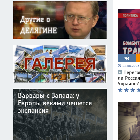
22.06.202
Перего
ли Россия
Украине?
Варвары с Запада: у
Европы веками чешется
экспансия