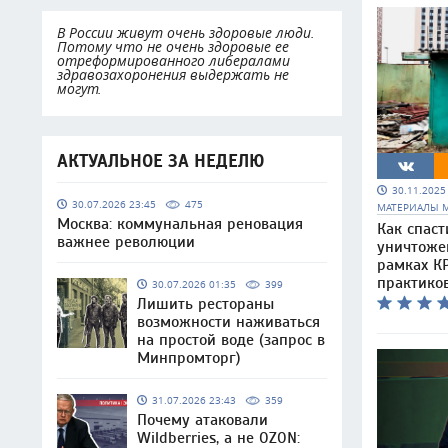
В России живут очень здоровые люди.
Потому что не очень здоровые ее
отреформированного либералами
здравозахоронения выдержать не
могут.
АКТУАЛЬНОЕ ЗА НЕДЕЛЮ
30.11.202
30.07.2026 23:45
475
МАТЕРИАЛЫ 
Москва: коммунальная реновация
Как спаст
важнее революции
уничтоже
рамках КР
практико
30.07.2026 01:35
399
Лишить рестораны
возможности наживаться
на простой воде (запрос в
Минпромторг)
31.07.2026 23:43
359
Почему атаковали
Wildberries, а не OZON: