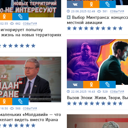
23.06.2025 02:49
581
СОБЫТИЯ
Выбор Минтранса: концесс
местной авиации
5 02:55
662
СОБЫТИЯ
 игнорирует попытку
 жизнь на новых территориях
22.06.2025 16:43
529
СОБЫТИЯ
Вызов Эпохи: Живи, Твори, В
5 16:50
568
СОБЫТИЯ
маленьких «Молдавий» — что
желает видеть вместо Ирана