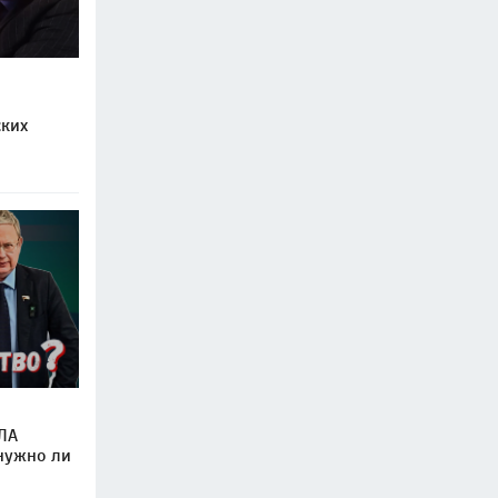
ских
ЛА
 нужно ли