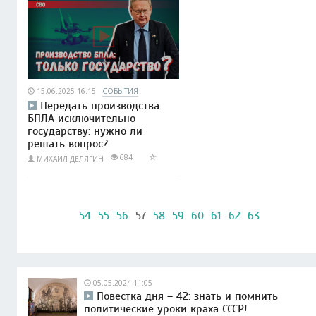
15.06.2025 16:15
СОБЫТИЯ
Передать производства
БПЛА исключительно
государству: нужно ли
решать вопрос?
684
МИХАИЛ ДЕЛЯГИН
54
55
56
57
58
59
60
61
62
63
05.05.2024 11:05
Повестка дня – 42: знать и помнить
политические уроки краха СССР!