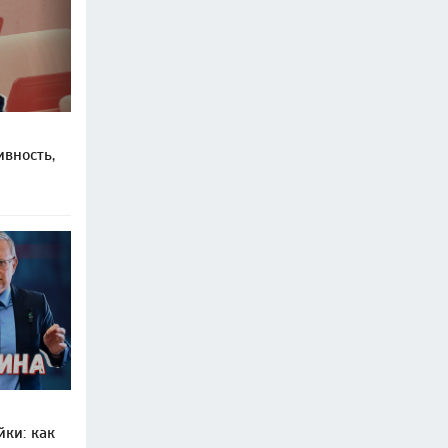
вность,
ки: как