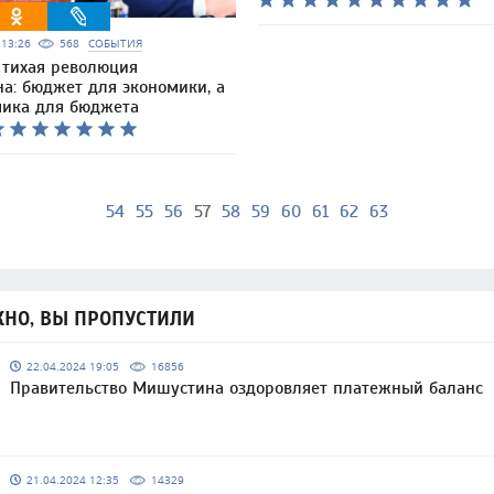
5 13:26
568
СОБЫТИЯ
 тихая революция
а: бюджет для экономики, а
мика для бюджета
54
55
56
57
58
59
60
61
62
63
НО, ВЫ ПРОПУСТИЛИ
22.04.2024 19:05
16856
Правительство Мишустина оздоровляет платежный баланс
21.04.2024 12:35
14329