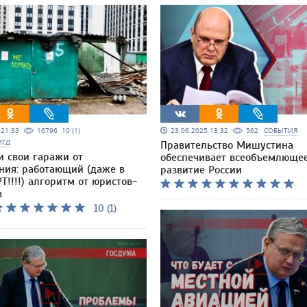
5 21:33
16796
10 (1)
23.06.2025 13:32
562
СОБЫТИЯ
МГД
Правительство Мишустина
и свои гаражи от
обеспечивает всеобъемлюще
ния: работающий (даже в
развитие России
Т!!!!) алгоритм от юристов-
в
10 (1)