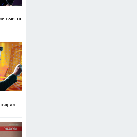
ии вместо
ытворяй