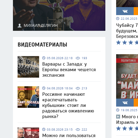
22.06.202
Чубайсу 7
МИХАИЛ ДЕЛЯГИН
будущем,
Березовс
ВИДЕОМАТЕРИАЛЫ
05.08.2026 22:18
193
Варвары с Запада: у
Европы веками чешется
экспансия
04.08.2026 18:04
213
Россияне начинают
«распечатывать
кубышки»: стоит ли
радоваться оживлению
19.06.202
рынка?
Много 
Израиль 
03.08.2026 23:15
222
Можно ли пользоваться