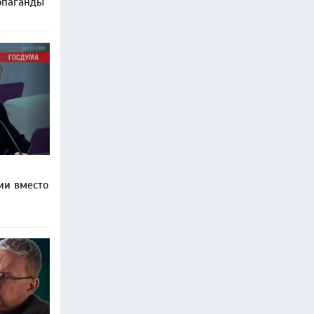
опаганды
ии вместо