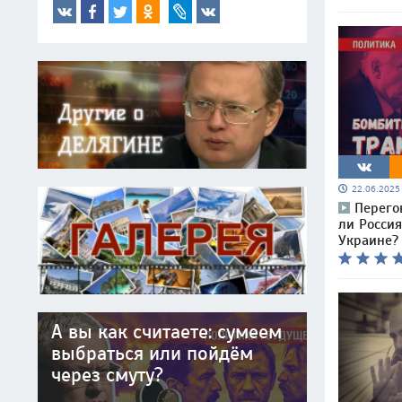
22.06.202
Перего
ли Россия
Украине?
А вы как считаете: сумеем
выбраться или пойдём
через смуту?