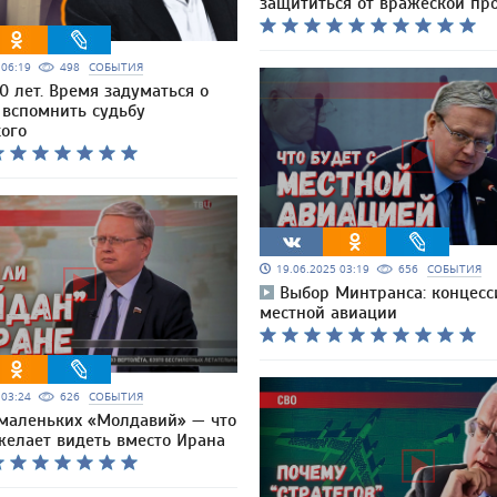
защититься от вражеской пр
5 06:19
498
СОБЫТИЯ
0 лет. Время задуматься о
 вспомнить судьбу
кого
19.06.2025 03:19
656
СОБЫТИЯ
Выбор Минтранса: концесс
местной авиации
5 03:24
626
СОБЫТИЯ
маленьких «Молдавий» — что
желает видеть вместо Ирана