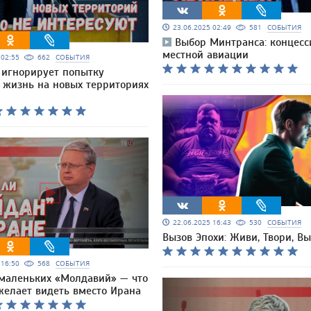
23.06.2025 02:49
581
СОБЫТИЯ
Выбор Минтранса: концесс
местной авиации
5 02:55
662
СОБЫТИЯ
 игнорирует попытку
 жизнь на новых территориях
22.06.2025 16:43
530
СОБЫТИЯ
Вызов Эпохи: Живи, Твори, В
5 16:50
568
СОБЫТИЯ
маленьких «Молдавий» — что
желает видеть вместо Ирана