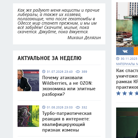
Как же радуют меня нацисты и прочие
либералы, а также их хозяева,
полагающие, что после гекатомбы в
Одессе мир станет прежним, и мы им
всё забудем! Скачите, милые, пока
скачется. Дякуйте, пока дякуется.
Михаил Делягин
АКТУАЛЬНОЕ ЗА НЕДЕЛЮ
30.11.202
МАТЕРИАЛЫ 
Как спаст
31.07.2026 23:43
389
уничтоже
Почему атаковали
рамках КР
Wildberries, а не OZON:
практико
экономика или элитные
разборки?
01.08.2026 23:03
332
Турбо-патриотическая
реакция в интернете:
квалифицирующий
признак измены