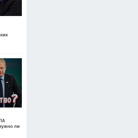
ских
ЛА
 нужно ли