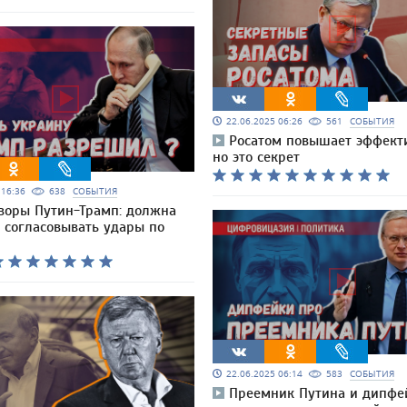
22.06.2025 06:26
561
СОБЫТИЯ
Росатом повышает эффекти
но это секрет
5 16:36
638
СОБЫТИЯ
воры Путин-Трамп: должна
 согласовывать удары по
22.06.2025 06:14
583
СОБЫТИЯ
Преемник Путина и дипфей