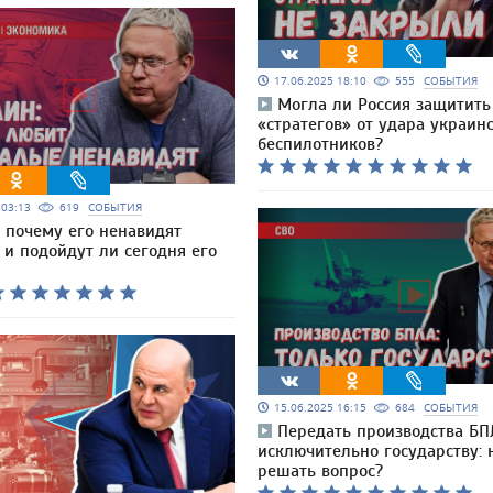
17.06.2025 18:10
555
СОБЫТИЯ
Могла ли Россия защитить
«стратегов» от удара украин
беспилотников?
5 03:13
619
СОБЫТИЯ
: почему его ненавидят
и подойдут ли сегодня его
15.06.2025 16:15
684
СОБЫТИЯ
Передать производства БП
исключительно государству:
решать вопрос?