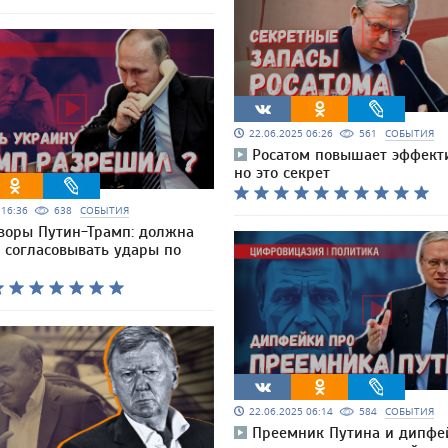
22.06.2025 06:26
561
СОБЫТИЯ
Росатом повышает эффекти
но это секрет
5 16:36
638
СОБЫТИЯ
воры Путин-Трамп: должна
 согласовывать удары по
22.06.2025 06:14
584
СОБЫТИЯ
Преемник Путина и дипфей