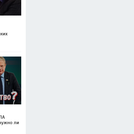
ских
ЛА
 нужно ли