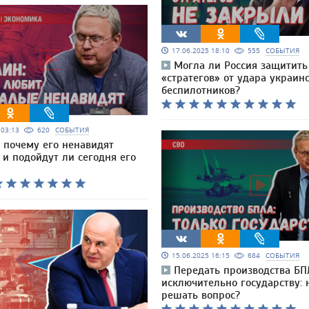
17.06.2025 18:10
555
СОБЫТИЯ
Могла ли Россия защитить
«стратегов» от удара украин
беспилотников?
5 03:13
620
СОБЫТИЯ
: почему его ненавидят
и подойдут ли сегодня его
15.06.2025 16:15
684
СОБЫТИЯ
Передать производства БП
исключительно государству:
решать вопрос?