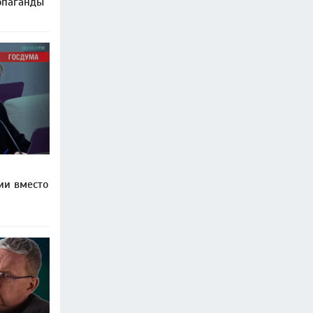
опаганды
ии вместо