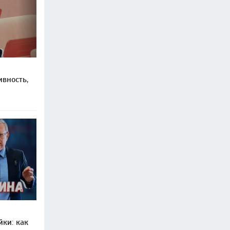
вность,
ки: как