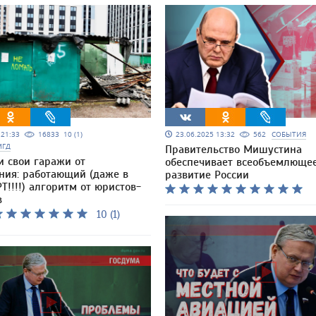
5 21:33
16833
10 (1)
23.06.2025 13:32
562
СОБЫТИЯ
МГД
Правительство Мишустина
и свои гаражи от
обеспечивает всеобъемлюще
ния: работающий (даже в
развитие России
Т!!!!) алгоритм от юристов-
в
10 (1)