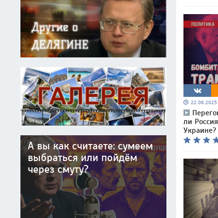
22.06.202
Перего
ли Россия
Украине?
А вы как считаете: сумеем
выбраться или пойдём
через смуту?