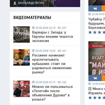
МИХАИЛ ДЕЛЯГИН
22.06.202
ВИДЕОМАТЕРИАЛЫ
Чубайсу 7
будущем,
Березовс
05.08.2026 22:18
207
Варвары с Запада: у
Европы веками чешется
экспансия
04.08.2026 18:04
221
Россияне начинают
«распечатывать
кубышки»: стоит ли
радоваться оживлению
рынка?
03.08.2026 23:15
232
19.06.202
Можно ли пользоваться
Много 
«Телегой» после
Израиль 
объявления Дурова* в
розыск?