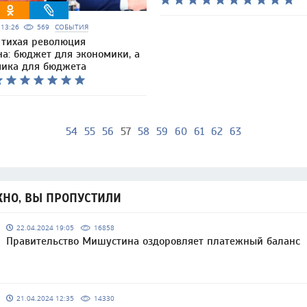
5 13:26
569
СОБЫТИЯ
 тихая революция
а: бюджет для экономики, а
мика для бюджета
54
55
56
57
58
59
60
61
62
63
НО, ВЫ ПРОПУСТИЛИ
22.04.2024 19:05
16858
Правительство Мишустина оздоровляет платежный баланс
21.04.2024 12:35
14330