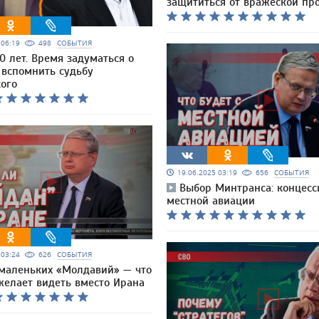
защититься от вражеской пр
5 06:19
498
СОБЫТИЯ
0 лет. Время задуматься о
 вспомнить судьбу
кого
19.06.2025 03:19
656
СОБЫТИЯ
Выбор Минтранса: концесс
местной авиации
5 03:24
626
СОБЫТИЯ
маленьких «Молдавий» — что
желает видеть вместо Ирана