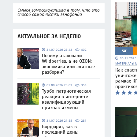
Смысл гомосексуализма в том, что это
способ самоочистки генофонда
АКТУАЛЬНОЕ ЗА НЕДЕЛЮ
31.07.2026 23:43
402
Почему атаковали
30.11.202
Wildberries, а не OZON:
МАТЕРИАЛЫ 
экономика или элитные
Как спаст
разборки?
уничтоже
рамках КР
01.08.2026 23:03
354
практико
Турбо-патриотическая
реакция в интернете:
квалифицирующий
признак измены
31.07.2026 21:55
281
Бордюрят, как в
последний день: