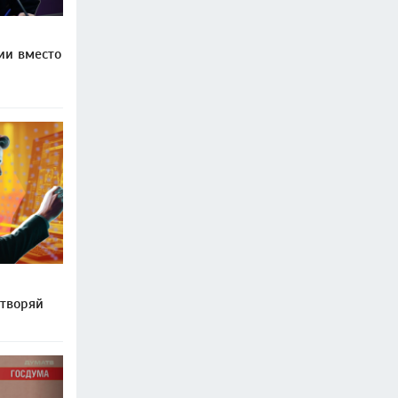
ии вместо
ытворяй