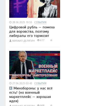
28.06.2025 19:55
СОБЫТИЯ
Цифровой рубль — помеха
для воровства, поэтому
либералы его тормозят
617
МИХАИЛ ДЕЛЯГИН
27.06.2025 03:43
СОБЫТИЯ
Минобороны: у нас всё
есть! (но военный
маркетплейс — хорошая
идея)
668