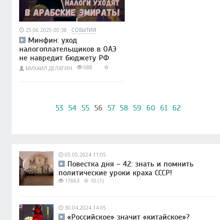
25.06.2025 00:38
СОБЫТИЯ
Минфин: уход
налогоплательщиков в ОАЭ
не навредит бюджету РФ
688
МИХАИЛ ДЕЛЯГИН
53
54
55
56
57
58
59
60
61
62
05.05.2024 11:05
Повестка дня – 42: знать и помнить
политические уроки краха СССР!
17663
10 (1)
30.04.2024 14:05
«Российское» значит «китайское»?