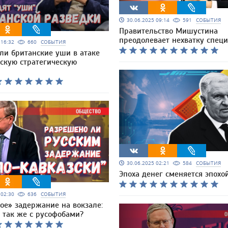
30.06.2025 09:14
591
СОБЫТИЯ
Правительство Мишустина
преодолевает нехватку спец
5 16:32
660
СОБЫТИЯ
 ли британские уши в атаке
йскую стратегическую
30.06.2025 02:21
584
СОБЫТИЯ
Эпоха денег сменяется эпохо
5 02:30
636
СОБЫТИЯ
ое» задержание на вокзале:
 так же с русофобами?