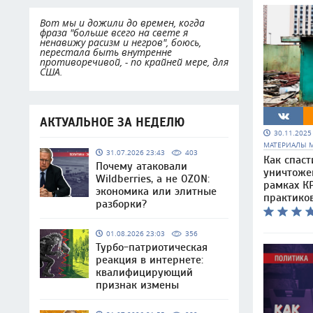
Вот мы и дожили до времен, когда
фраза "больше всего на свете я
ненавижу расизм и негров", боюсь,
перестала быть внутренне
противоречивой, - по крайней мере, для
США.
АКТУАЛЬНОЕ ЗА НЕДЕЛЮ
30.11.202
МАТЕРИАЛЫ 
31.07.2026 23:43
403
Как спаст
Почему атаковали
уничтоже
Wildberries, а не OZON:
рамках КР
экономика или элитные
практико
разборки?
01.08.2026 23:03
356
Турбо-патриотическая
реакция в интернете:
квалифицирующий
признак измены