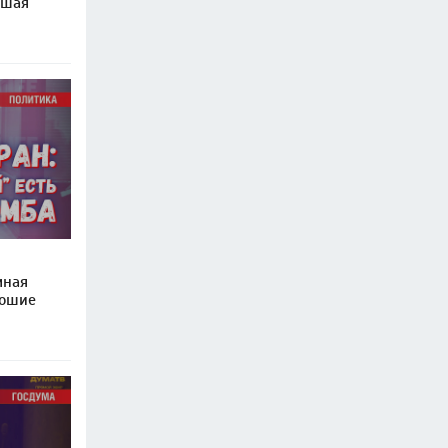
ошая
мная
рошие