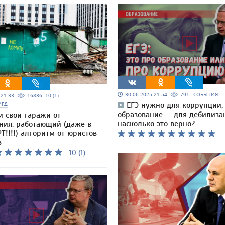
30.06.2025 21:54
791
СОБЫТИЯ
5 21:33
16836
10 (1)
МГД
ЕГЭ нужно для коррупции,
образование — для дебилиза
и свои гаражи от
насколько это верно?
ния: работающий (даже в
Т!!!!) алгоритм от юристов-
в
10 (1)