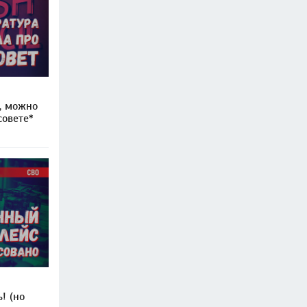
, можно
совете*
! (но