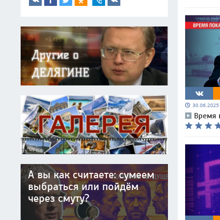
30.06.202
Время 
А вы как считаете: сумеем
выбраться или пойдём
через смуту?