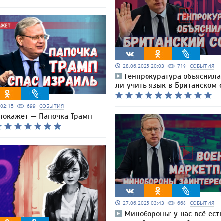
28.06.2025 20:03
719
СОБЫТИЯ
Генпрокуратура объяснила
ли учить язык в Британском 
5 02:15
699
СОБЫТИЯ
покажет — Папочка Трамп
27.06.2025 03:43
668
СОБЫТИЯ
Минобороны: у нас всё есть