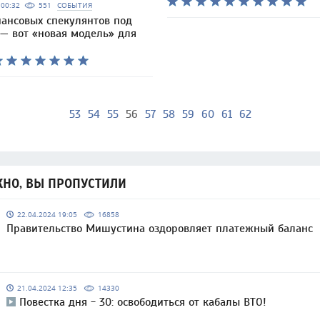
5 00:32
551
СОБЫТИЯ
нансовых спекулянтов под
 — вот «новая модель» для
53
54
55
56
57
58
59
60
61
62
НО, ВЫ ПРОПУСТИЛИ
22.04.2024 19:05
16858
Правительство Мишустина оздоровляет платежный баланс
21.04.2024 12:35
14330
Повестка дня - 30: освободиться от кабалы ВТО!