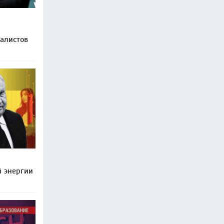
иалистов
й энергии