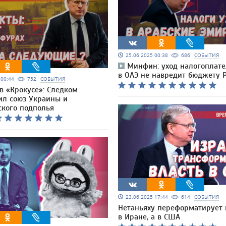
25.06.2025 00:38
686
СОБЫТИЯ
Минфин: уход налогоплат
в ОАЭ не навредит бюджету 
5 00:44
752
СОБЫТИЯ
 в «Крокусе»: Следком
ил союз Украины и
ского подполья
23.06.2025 17:44
614
СОБЫТИЯ
Нетаньяху переформатирует 
в Иране, а в США