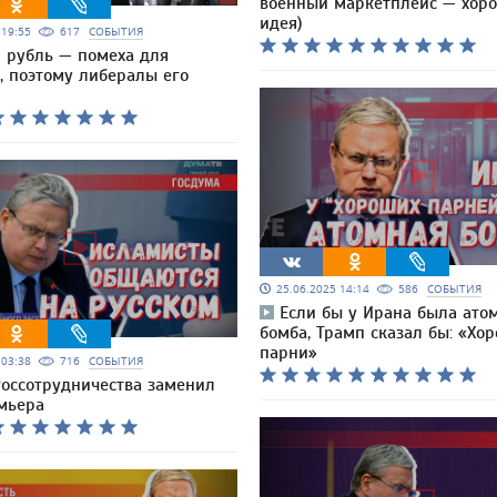
военный маркетплейс — хор
идея)
5 19:55
617
СОБЫТИЯ
 рубль — помеха для
, поэтому либералы его
25.06.2025 14:14
586
СОБЫТИЯ
Если бы у Ирана была ато
бомба, Трамп сказал бы: «Хо
парни»
5 03:38
716
СОБЫТИЯ
Россотрудничества заменил
мьера