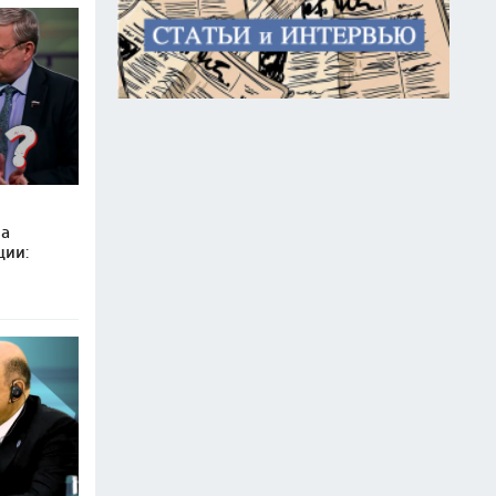
 а
ции: