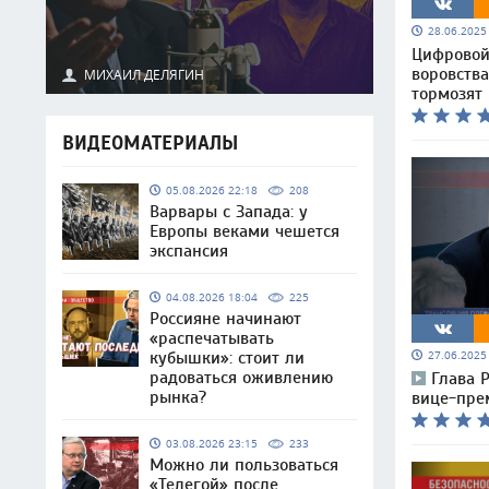
28.06.202
Цифровой
воровства
МИХАИЛ ДЕЛЯГИН
тормозят
ВИДЕОМАТЕРИАЛЫ
05.08.2026 22:18
208
Варвары с Запада: у
Европы веками чешется
экспансия
04.08.2026 18:04
225
Россияне начинают
«распечатывать
кубышки»: стоит ли
27.06.202
радоваться оживлению
Глава 
рынка?
вице-пре
03.08.2026 23:15
233
Можно ли пользоваться
«Телегой» после