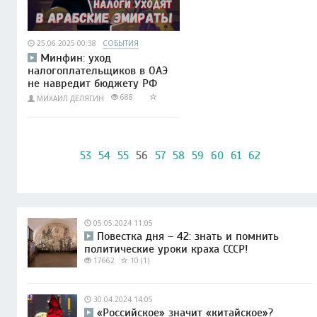
25.06.2025 00:38
СОБЫТИЯ
Минфин: уход
налогоплательщиков в ОАЭ
не навредит бюджету РФ
688
МИХАИЛ ДЕЛЯГИН
53
54
55
56
57
58
59
60
61
62
05.05.2024 11:05
Повестка дня – 42: знать и помнить
политические уроки краха СССР!
17662
10 (1)
30.04.2024 14:05
«Российское» значит «китайское»?