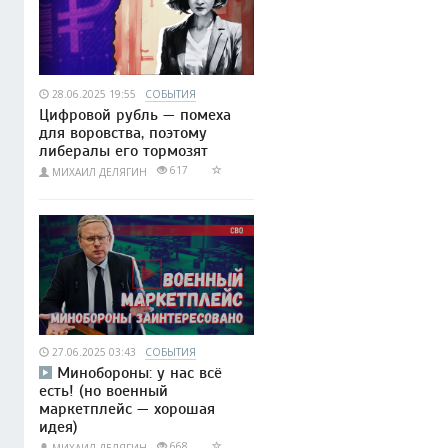
28.06.2025 19:55
СОБЫТИЯ
Цифровой рубль — помеха
для воровства, поэтому
либералы его тормозят
617
МИХАИЛ ДЕЛЯГИН
27.06.2025 03:43
СОБЫТИЯ
Минобороны: у нас всё
есть! (но военный
маркетплейс — хорошая
идея)
668