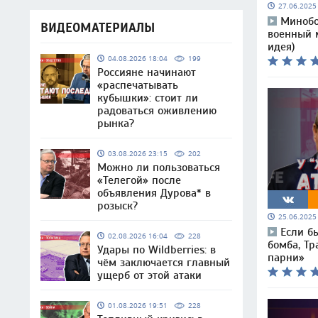
27.06.202
Минобор
ВИДЕОМАТЕРИАЛЫ
военный 
идея)
04.08.2026 18:04
199
Россияне начинают
«распечатывать
кубышки»: стоит ли
радоваться оживлению
рынка?
03.08.2026 23:15
202
Можно ли пользоваться
«Телегой» после
объявления Дурова* в
розыск?
25.06.202
Если б
02.08.2026 16:04
228
бомба, Тр
Удары по Wildberries: в
парни»
чём заключается главный
ущерб от этой атаки
01.08.2026 19:51
228