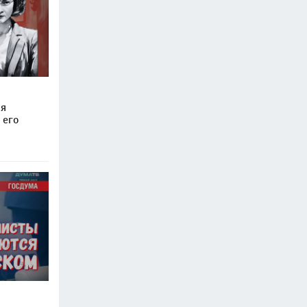
ля
 его