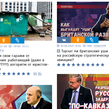
30.06.2025 16:32
658
СОБЫТИЯ
5 21:33
16734
10 (1)
МГД
Торчат ли британские уши 
на российскую стратегическ
и свои гаражи от
авиацию?
ния: работающий (даже в
Т!!!!) алгоритм от юристов-
в
10 (1)