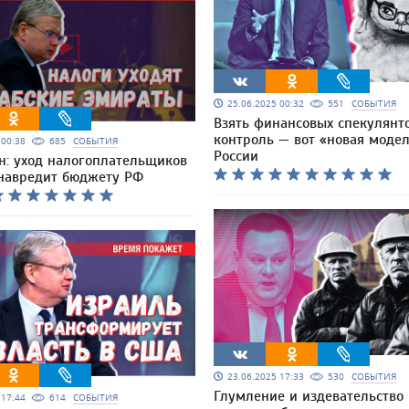
25.06.2025 00:32
551
СОБЫТИЯ
Взять финансовых спекулянт
контроль — вот «новая моде
5 00:38
685
СОБЫТИЯ
России
: уход налогоплательщиков
 навредит бюджету РФ
23.06.2025 17:33
530
СОБЫТИЯ
Глумление и издевательство
5 17:44
614
СОБЫТИЯ