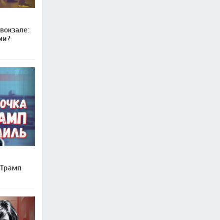
вокзале:
ми?
 Трамп