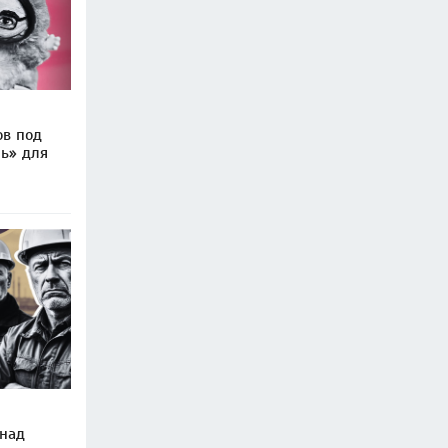
ов под
ль» для
 над