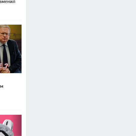
заменил
ом