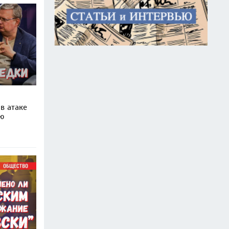
в атаке
ую