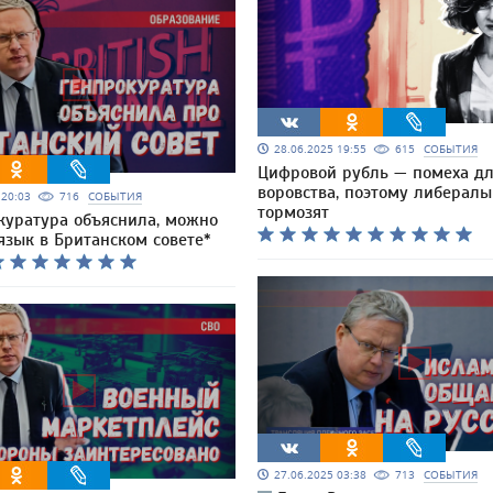
28.06.2025 19:55
615
СОБЫТИЯ
Цифровой рубль — помеха д
воровства, поэтому либералы
5 20:03
716
СОБЫТИЯ
тормозят
куратура объяснила, можно
язык в Британском совете*
27.06.2025 03:38
713
СОБЫТИЯ