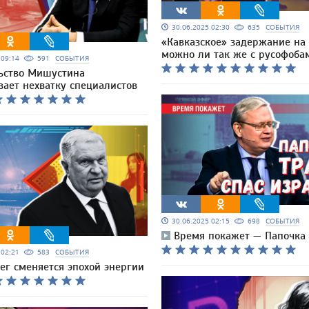
30.06.2025 02:30
635
СОБЫТИЯ
«Кавказское» задержание на 
можно ли так же с русофоба
5 09:14
591
СОБЫТИЯ
ьство Мишустина
вает нехватку специалистов
30.06.2025 02:15
698
СОБЫТИЯ
Время покажет — Папочка
5 02:21
583
СОБЫТИЯ
ег сменяется эпохой энергии