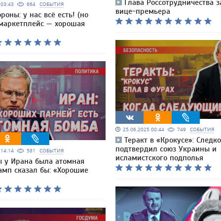
Глава Россотрудничества 
5 03:43
664
СОБЫТИЯ
вице-премьера
оны: у нас всё есть! (но
маркетплейс — хорошая
25.06.2025 00:44
749
СОБЫТИЯ
Теракт в «Крокусе»: Следк
подтвердил союз Украины и
5 14:14
581
СОБЫТИЯ
исламистского подполья
ы у Ирана была атомная
амп сказал бы: «Хорошие