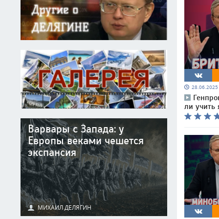
28.06.202
Генпро
ли учить 
Варвары с Запада: у
Европы веками чешется
экспансия
МИХАИЛ ДЕЛЯГИН