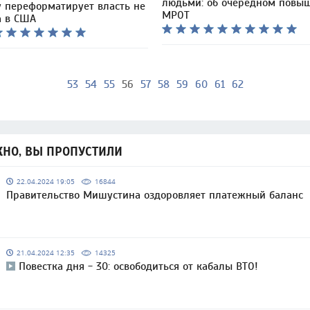
людьми: об очередном повы
у переформатирует власть не
МРОТ
а в США
53
54
55
56
57
58
59
60
61
62
НО, ВЫ ПРОПУСТИЛИ
22.04.2024 19:05
16844
Правительство Мишустина оздоровляет платежный баланс
21.04.2024 12:35
14325
Повестка дня - 30: освободиться от кабалы ВТО!