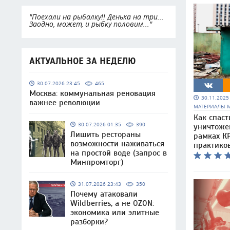
"Поехали на рыбалку!! Денька на три...
Заодно, может, и рыбку половим..."
АКТУАЛЬНОЕ ЗА НЕДЕЛЮ
30.07.2026 23:45
465
Москва: коммунальная реновация
30.11.202
важнее революции
МАТЕРИАЛЫ 
Как спаст
30.07.2026 01:35
390
уничтоже
Лишить рестораны
рамках КР
возможности наживаться
практико
на простой воде (запрос в
Минпромторг)
31.07.2026 23:43
350
Почему атаковали
Wildberries, а не OZON:
экономика или элитные
разборки?