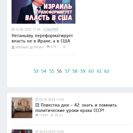
23.06.2025 17:44
СОБЫТИЯ
Нетаньяху переформатирует
власть не в Иране, а в США
614
МИХАИЛ ДЕЛЯГИН
53
54
55
56
57
58
59
60
61
62
05.05.2024 11:05
Повестка дня – 42: знать и помнить
политические уроки краха СССР!
17647
10 (1)
30.04.2024 14:05