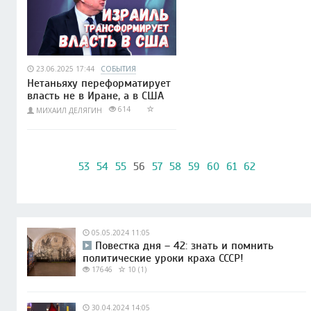
23.06.2025 17:44
СОБЫТИЯ
Нетаньяху переформатирует
власть не в Иране, а в США
614
МИХАИЛ ДЕЛЯГИН
53
54
55
56
57
58
59
60
61
62
05.05.2024 11:05
Повестка дня – 42: знать и помнить
политические уроки краха СССР!
17646
10 (1)
30.04.2024 14:05