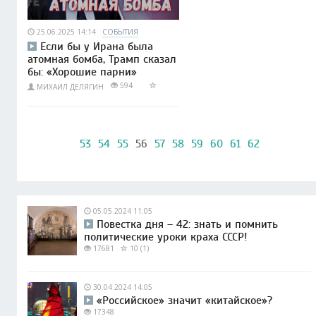
25.06.2025 14:14
СОБЫТИЯ
Если бы у Ирана была
атомная бомба, Трамп сказал
бы: «Хорошие парни»
594
МИХАИЛ ДЕЛЯГИН
53
54
55
56
57
58
59
60
61
62
05.05.2024 11:05
Повестка дня – 42: знать и помнить
политические уроки краха СССР!
17681
10 (1)
30.04.2024 14:05
«Российское» значит «китайское»?
17348