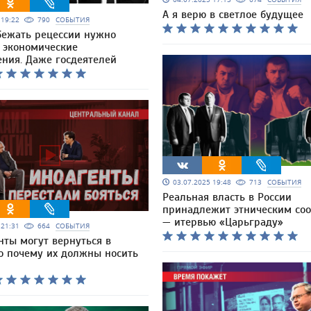
А я верю в светлое будущее
5 19:22
790
СОБЫТИЯ
бежать рецессии нужно
а экономические
ения. Даже госдеятелей
03.07.2025 19:48
713
СОБЫТИЯ
Реальная власть в России
принадлежит этническим со
— итервью «Царьграду»
5 21:31
664
СОБЫТИЯ
нты могут вернуться в
но почему их должны носить