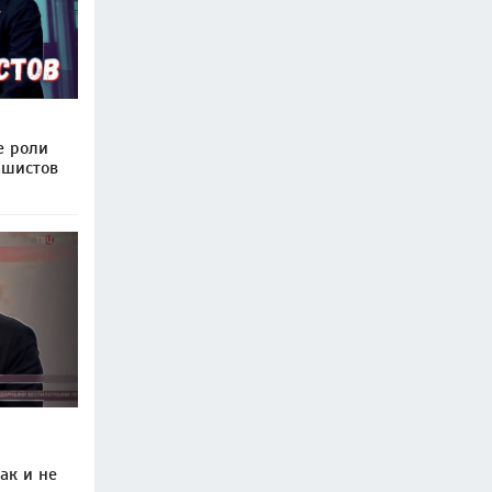
е роли
ашистов
ак и не