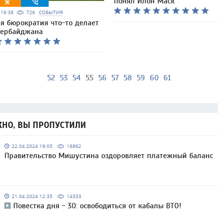
понял Илон Маск
5 19:38
729
СОБЫТИЯ
я бюрократия что-то делает
зербайджана
52
53
54
55
56
57
58
59
60
61
НО, ВЫ ПРОПУСТИЛИ
22.04.2024 19:05
16862
Правительство Мишустина оздоровляет платежный баланс
21.04.2024 12:35
14333
Повестка дня - 30: освободиться от кабалы ВТО!