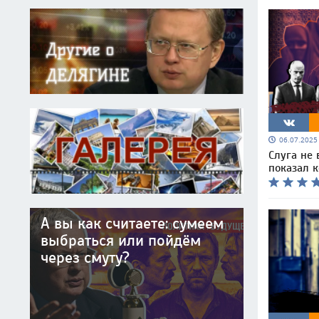
06.07.202
Слуга не 
показал 
А вы как считаете: сумеем
выбраться или пойдём
через смуту?