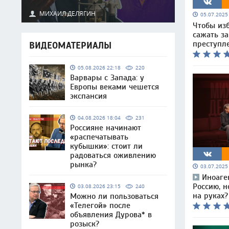
МИХАИЛ ДЕЛЯГИН
05.07.202
Чтобы из
сажать з
преступл
ВИДЕОМАТЕРИАЛЫ
05.08.2026 22:18
220
Варвары с Запада: у
Европы веками чешется
экспансия
04.08.2026 18:04
231
Россияне начинают
«распечатывать
кубышки»: стоит ли
радоваться оживлению
рынка?
03.07.202
Иноаге
Россию, 
03.08.2026 23:15
240
на руках?
Можно ли пользоваться
«Телегой» после
объявления Дурова* в
розыск?