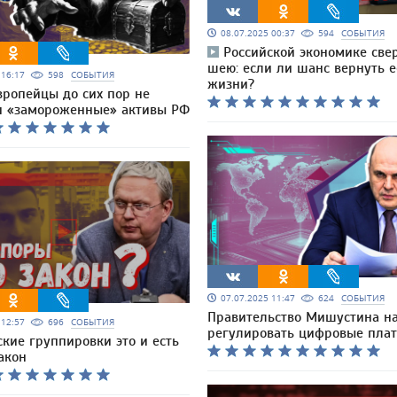
08.07.2025 00:37
594
СОБЫТИЯ
Российской экономике све
шею: если ли шанс вернуть е
5 16:17
598
СОБЫТИЯ
жизни?
вропейцы до сих пор не
и «замороженные» активы РФ
07.07.2025 11:47
624
СОБЫТИЯ
Правительство Мишустина н
5 12:57
696
СОБЫТИЯ
регулировать цифровые пла
ские группировки это и есть
акон