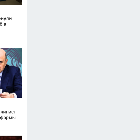
рнули
ё к
ачинает
тформы