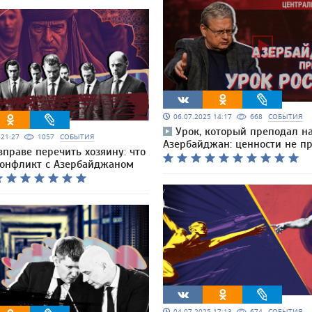
06.07.2025 14:17
668
СОБЫТИЯ
Урок, который преподал н
5 21:27
1057
СОБЫТИЯ
Азербайджан: ценности не п
вправе перечить хозяину: что
конфликт с Азербайджаном
04.07.2025 17:13
674
СОБЫТИЯ