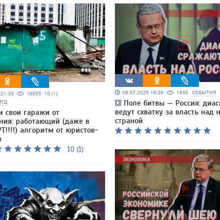
08.07.2025 16:26
1630
СОБЫТИЯ
5 21:33
16855
10 (1)
МГД
Поле битвы — Россия: диа
ведут схватку за власть над
и свои гаражи от
страной
ния: работающий (даже в
Т!!!!) алгоритм от юристов-
в
10 (1)