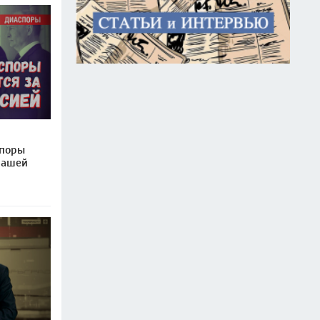
споры
 нашей