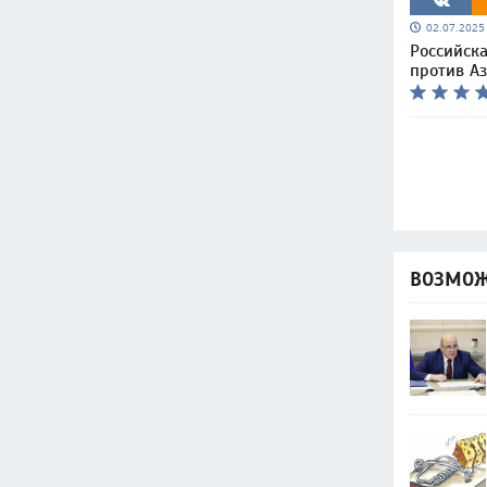
02.07.202
Российска
против А
ВОЗМОЖ