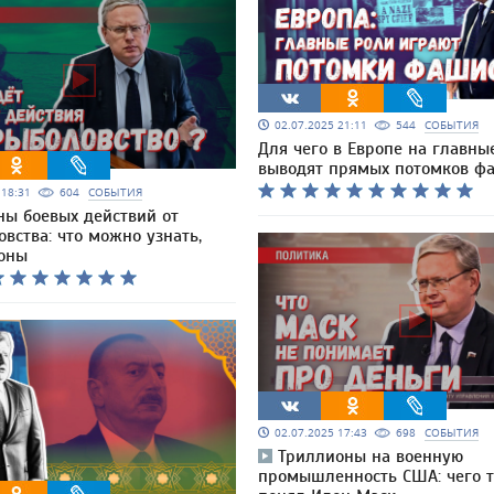
02.07.2025 21:11
544
СОБЫТИЯ
Для чего в Европе на главны
выводят прямых потомков ф
5 18:31
604
СОБЫТИЯ
ны боевых действий от
вства: что можно узнать,
коны
02.07.2025 17:43
698
СОБЫТИЯ
Триллионы на военную
промышленность США: чего т