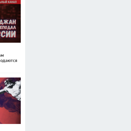
ам
родаются