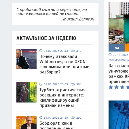
С проблемой можно и переспать, но
вот жениться на ней не стоит.
Михаил Делягин
АКТУАЛЬНОЕ ЗА НЕДЕЛЮ
31.07.2026 23:43
412
30.11.202
Почему атаковали
МАТЕРИАЛЫ 
Wildberries, а не OZON:
Как спаст
экономика или элитные
уничтоже
разборки?
рамках КР
практико
01.08.2026 23:03
364
Турбо-патриотическая
реакция в интернете:
квалифицирующий
признак измены
31.07.2026 21:55
292
Бордюрят, как в
последний день: