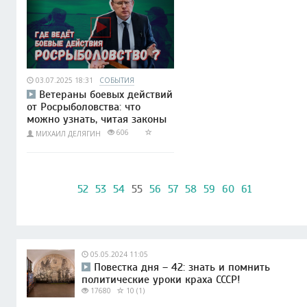
03.07.2025 18:31
СОБЫТИЯ
Ветераны боевых действий
от Росрыболовства: что
можно узнать, читая законы
606
МИХАИЛ ДЕЛЯГИН
52
53
54
55
56
57
58
59
60
61
05.05.2024 11:05
Повестка дня – 42: знать и помнить
политические уроки краха СССР!
17680
10 (1)