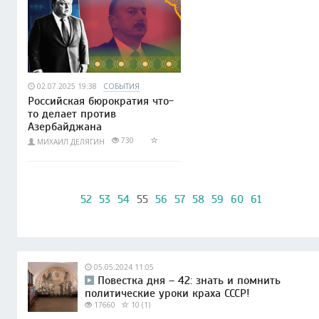
02.07.2025 19:38
СОБЫТИЯ
Российская бюрократия что-
то делает против
Азербайджана
730
МИХАИЛ ДЕЛЯГИН
52
53
54
55
56
57
58
59
60
61
05.05.2024 11:05
Повестка дня – 42: знать и помнить
политические уроки краха СССР!
17660
10 (1)