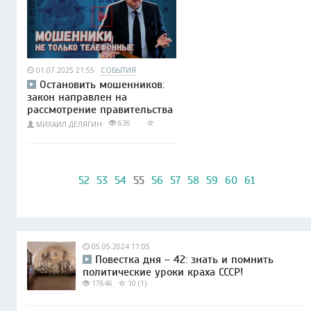
01.07.2025 21:55
СОБЫТИЯ
Остановить мошенников:
закон направлен на
рассмотрение правительства
636
МИХАИЛ ДЕЛЯГИН
52
53
54
55
56
57
58
59
60
61
05.05.2024 11:05
Повестка дня – 42: знать и помнить
политические уроки краха СССР!
17646
10 (1)