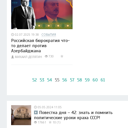
02.07.2025 19:38
СОБЫТИЯ
Российская бюрократия что-
то делает против
Азербайджана
730
МИХАИЛ ДЕЛЯГИН
52
53
54
55
56
57
58
59
60
61
05.05.2024 11:05
Повестка дня – 42: знать и помнить
политические уроки краха СССР!
17661
10 (1)