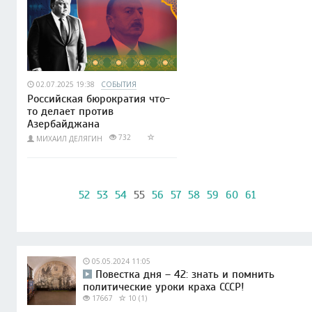
02.07.2025 19:38
СОБЫТИЯ
Российская бюрократия что-
то делает против
Азербайджана
732
МИХАИЛ ДЕЛЯГИН
52
53
54
55
56
57
58
59
60
61
05.05.2024 11:05
Повестка дня – 42: знать и помнить
политические уроки краха СССР!
17667
10 (1)