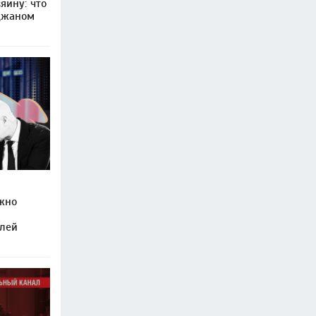
яину: что
джаном
жно
елей