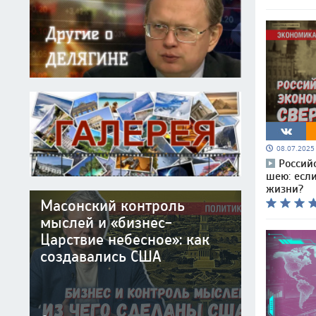
08.07.202
Россий
шею: если
жизни?
Масонский контроль
мыслей и «бизнес-
Царствие небесное»: как
создавались США