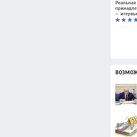
Реальная 
принадле
— итервь
ВОЗМОЖ