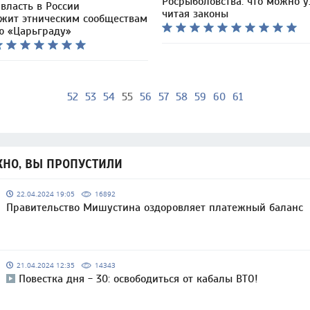
Росрыболовства: что можно у
власть в России
читая законы
жит этническим сообществам
ю «Царьграду»
52
53
54
55
56
57
58
59
60
61
НО, ВЫ ПРОПУСТИЛИ
22.04.2024 19:05
16892
Правительство Мишустина оздоровляет платежный баланс
21.04.2024 12:35
14343
Повестка дня - 30: освободиться от кабалы ВТО!