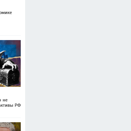
омике
р не
активы РФ