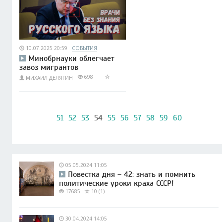
10.07.2025 20:59
СОБЫТИЯ
Минобрнауки облегчает
завоз мигрантов
698
МИХАИЛ ДЕЛЯГИН
51
52
53
54
55
56
57
58
59
60
05.05.2024 11:05
Повестка дня – 42: знать и помнить
политические уроки краха СССР!
17685
10 (1)
30.04.2024 14:05