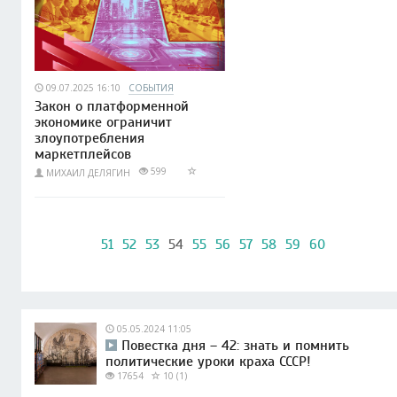
09.07.2025 16:10
СОБЫТИЯ
Закон о платформенной
экономике ограничит
злоупотребления
маркетплейсов
599
МИХАИЛ ДЕЛЯГИН
51
52
53
54
55
56
57
58
59
60
05.05.2024 11:05
Повестка дня – 42: знать и помнить
политические уроки краха СССР!
17654
10 (1)