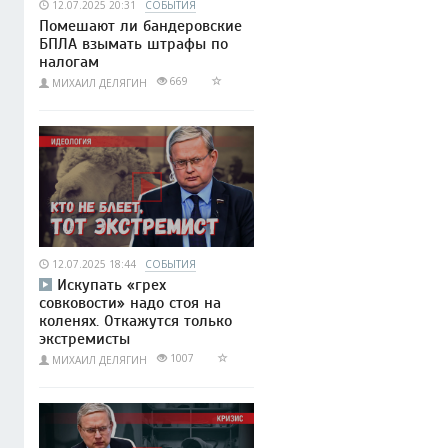
12.07.2025 20:31
СОБЫТИЯ
Помешают ли бандеровские
БПЛА взымать штрафы по
налогам
669
МИХАИЛ ДЕЛЯГИН
12.07.2025 18:44
СОБЫТИЯ
Искупать «грех
совковости» надо стоя на
коленях. Откажутся только
экстремисты
1007
МИХАИЛ ДЕЛЯГИН