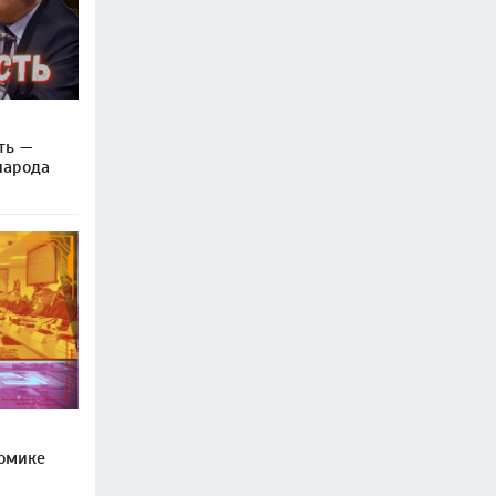
ть —
народа
омике