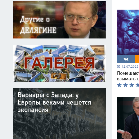
12.07.202
Помешают
взымать 
Варвары с Запада: у
Европы веками чешется
экспансия