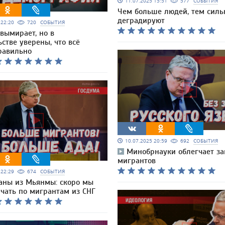
11.07.2025 15:51
577
СОБЫТИЯ
Чем больше людей, тем силь
деградируют
5 22:20
720
СОБЫТИЯ
 вымирает, но в
стве уверены, что всё
равильно
10.07.2025 20:59
692
СОБЫТИЯ
Минобрнауки облегчает за
мигрантов
5 22:29
674
СОБЫТИЯ
аны из Мьянмы: скоро мы
учать по мигрантам из СНГ