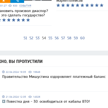
маркетплейсов
5 01:27
633
СОБЫТИЯ
тановить произвол диаспор?
это сделать государство?
51
52
53
54
55
56
57
58
59
60
НО, ВЫ ПРОПУСТИЛИ
22.04.2024 19:05
16848
Правительство Мишустина оздоровляет платежный баланс
21.04.2024 12:35
14326
Повестка дня - 30: освободиться от кабалы ВТО!