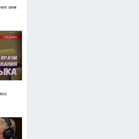
нее они
воз