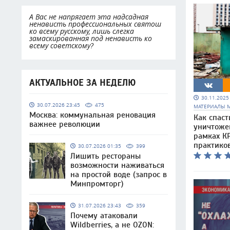
А Вас не напрягает эта надсадная
ненависть профессиональных святош
ко всему русскому, лишь слегка
замаскированная под ненависть ко
всему советскому?
АКТУАЛЬНОЕ ЗА НЕДЕЛЮ
30.11.202
30.07.2026 23:45
475
МАТЕРИАЛЫ 
Москва: коммунальная реновация
Как спаст
важнее революции
уничтоже
рамках КР
практико
30.07.2026 01:35
399
Лишить рестораны
возможности наживаться
на простой воде (запрос в
Минпромторг)
31.07.2026 23:43
359
Почему атаковали
Wildberries, а не OZON: