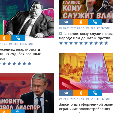
10.07.2025 01:32
760
СОБЫТИЯ
Главное: кому служит влас
народу или деньгам против 
5 18:26
583
СОБЫТИЯ
оженных квартирах» и
нных судьбах военных
ров
09.07.2025 16:10
597
СОБЫТИЯ
Закон о платформенной экон
ограничит злоупотребления