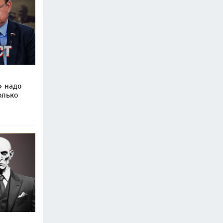
» надо
олько