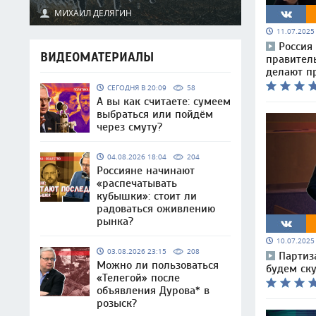
МИХАИЛ ДЕЛЯГИН
11.07.202
Россия
ВИДЕОМАТЕРИАЛЫ
правитель
делают п
СЕГОДНЯ В 20:09
58
А вы как считаете: сумеем
выбраться или пойдём
через смуту?
04.08.2026 18:04
204
Россияне начинают
«распечатывать
кубышки»: стоит ли
радоваться оживлению
рынка?
10.07.202
03.08.2026 23:15
208
Партиз
Можно ли пользоваться
будем ск
«Телегой» после
объявления Дурова* в
розыск?