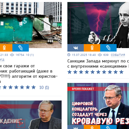
5 21:33
16754
10 (1)
15.07.2025 18:40
639
СОБЫТИЯ
МГД
Санкции Запада меркнут по 
и свои гаражи от
с внутренними «санкциями»
ния: работающий (даже в
Т!!!!) алгоритм от юристов-
в
10 (1)