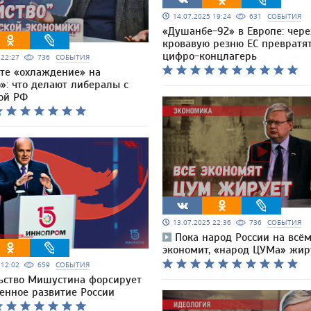
14.07.2025 19:24
631
СОБЫТИЯ
«Душанбе-92» в Европе: чере
кровавую резню ЕС превратят
цифро-концлагерь
5 22:27
736
СОБЫТИЯ
те «охлаждение» на
»: что делают либералы с
ой РФ
13.07.2025 22:36
736
СОБЫТИЯ
Пока народ России на всё
экономит, «народ ЦУМа» жир
5 12:02
659
СОБЫТИЯ
ьство Мишустина форсирует
нное развитие России