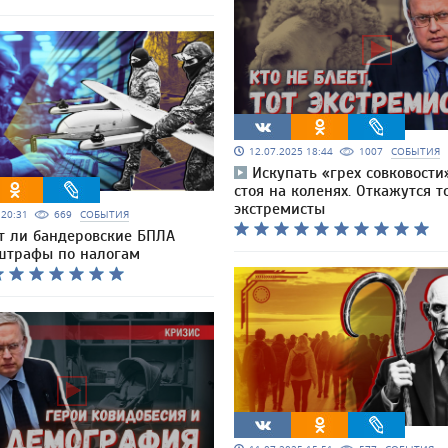
12.07.2025 18:44
1007
СОБЫТИЯ
Искупать «грех совковости
стоя на коленях. Откажутся т
экстремисты
5 20:31
669
СОБЫТИЯ
 ли бандеровские БПЛА
штрафы по налогам