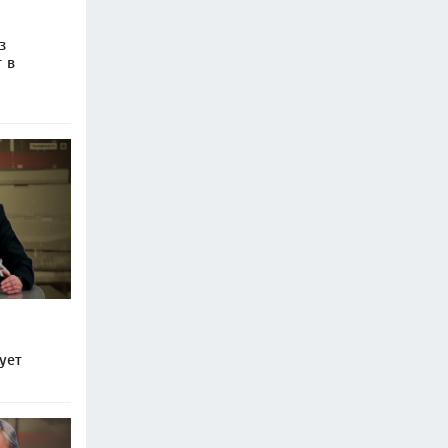
з
 в
м
ует