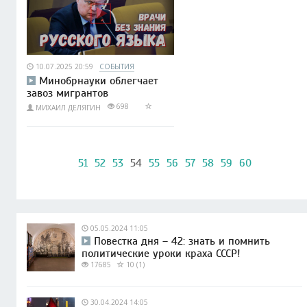
10.07.2025 20:59
СОБЫТИЯ
Минобрнауки облегчает
завоз мигрантов
698
МИХАИЛ ДЕЛЯГИН
51
52
53
54
55
56
57
58
59
60
05.05.2024 11:05
Повестка дня – 42: знать и помнить
политические уроки краха СССР!
17685
10 (1)
30.04.2024 14:05