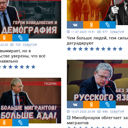
11.07.2025 15:51
577
СОБЫТИЯ
Чем больше людей, тем силь
деградируют
5 22:20
720
СОБЫТИЯ
 вымирает, но в
стве уверены, что всё
равильно
10.07.2025 20:59
698
СОБЫТИЯ
Минобрнауки облегчает за
мигрантов