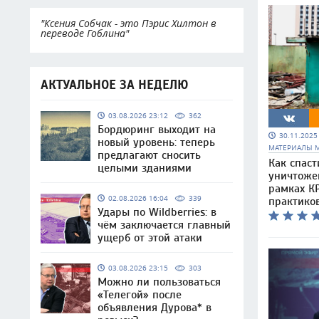
"Ксения Собчак - это Пэрис Хилтон в
переводе Гоблина"
АКТУАЛЬНОЕ ЗА НЕДЕЛЮ
03.08.2026 23:12
362
Бордюринг выходит на
30.11.202
новый уровень: теперь
МАТЕРИАЛЫ 
предлагают сносить
Как спаст
целыми зданиями
уничтоже
рамках КР
02.08.2026 16:04
339
практико
Удары по Wildberries: в
чём заключается главный
ущерб от этой атаки
03.08.2026 23:15
303
Можно ли пользоваться
«Телегой» после
объявления Дурова* в