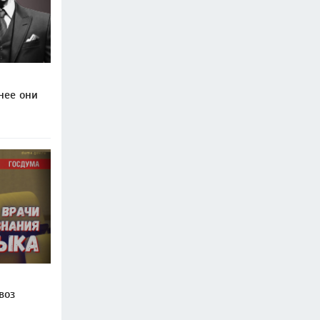
нее они
воз