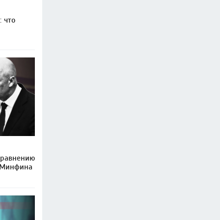
 что
сравнению
 Минфина