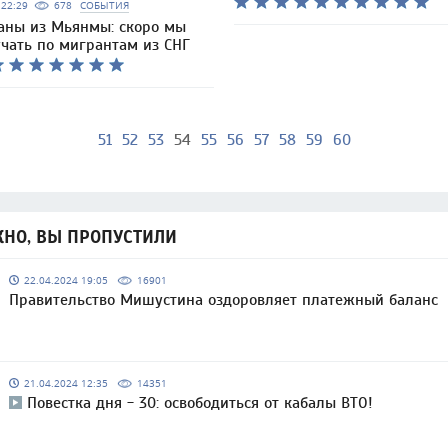
5 22:29
678
СОБЫТИЯ
аны из Мьянмы: скоро мы
учать по мигрантам из СНГ
51
52
53
54
55
56
57
58
59
60
НО, ВЫ ПРОПУСТИЛИ
22.04.2024 19:05
16901
Правительство Мишустина оздоровляет платежный баланс
21.04.2024 12:35
14351
Повестка дня - 30: освободиться от кабалы ВТО!