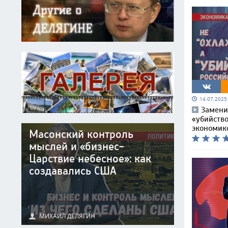
14.07.202
Замени
«убийство
экономик
Масонский контроль
мыслей и «бизнес-
Царствие небесное»: как
создавались США
МИХАИЛ ДЕЛЯГИН