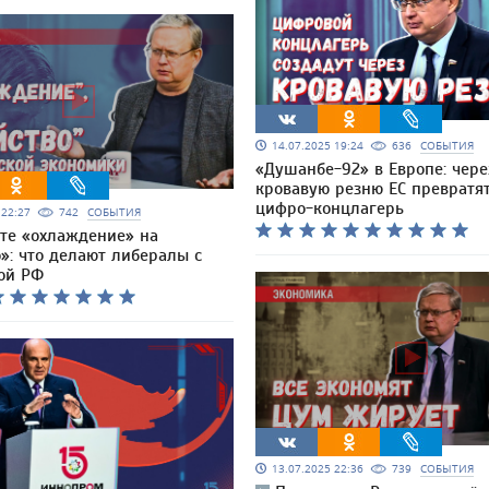
14.07.2025 19:24
636
СОБЫТИЯ
«Душанбе-92» в Европе: чере
кровавую резню ЕС превратят
цифро-концлагерь
5 22:27
742
СОБЫТИЯ
те «охлаждение» на
»: что делают либералы с
ой РФ
13.07.2025 22:36
739
СОБЫТИЯ