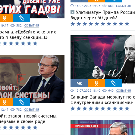
16.07.2025 19:26
668
СОБЫТИЯ
Ультиматум Трампа России:
будет через 50 дней?
5 19:17
582
СОБЫТИЯ
рампа: «Добейте уже этих
то я введу санкции...)»
15.07.2025 18:40
640
СОБЫТИЯ
Санкции Запада меркнут по 
с внутренними «санкциями»
5 12:47
782
СОБЫТИЯ
ойт: эталон новой системы,
первым в своём роде