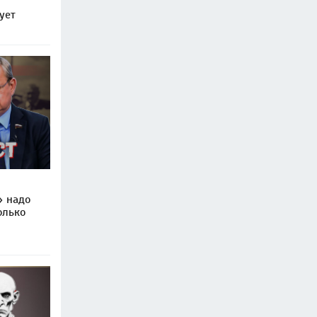
м
ует
» надо
олько