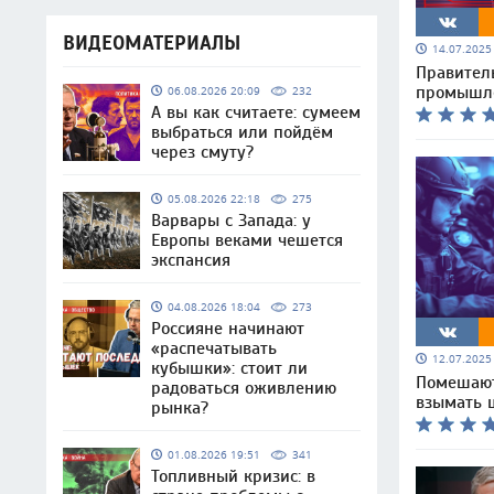
ВИДЕОМАТЕРИАЛЫ
14.07.202
Правител
промышле
06.08.2026 20:09
232
А вы как считаете: сумеем
выбраться или пойдём
через смуту?
05.08.2026 22:18
275
Варвары с Запада: у
Европы веками чешется
экспансия
04.08.2026 18:04
273
Россияне начинают
«распечатывать
12.07.202
кубышки»: стоит ли
Помешают
радоваться оживлению
взымать 
рынка?
01.08.2026 19:51
341
Топливный кризис: в