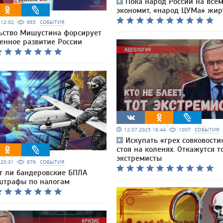
Пока народ России на всё
экономит, «народ ЦУМа» жир
5 12:02
665
СОБЫТИЯ
ьство Мишустина форсирует
нное развитие России
12.07.2025 18:44
1007
СОБЫТИЯ
Искупать «грех совковости
стоя на коленях. Откажутся т
экстремисты
5 20:31
676
СОБЫТИЯ
 ли бандеровские БПЛА
штрафы по налогам