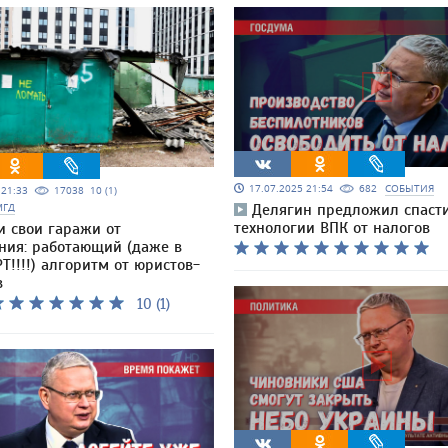
17.07.2025 21:54
682
СОБЫТИЯ
5 21:33
17038
10 (1)
МГД
Делягин предложил спаст
технологии ВПК от налогов
и свои гаражи от
ния: работающий (даже в
Т!!!!) алгоритм от юристов-
в
10 (1)