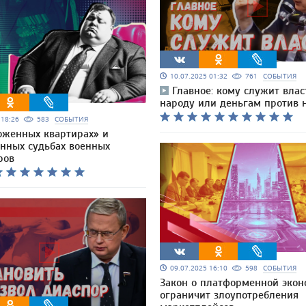
10.07.2025 01:32
761
СОБЫТИЯ
Главное: кому служит влас
народу или деньгам против 
5 18:26
583
СОБЫТИЯ
оженных квартирах» и
нных судьбах военных
ров
09.07.2025 16:10
598
СОБЫТИЯ
Закон о платформенной экон
ограничит злоупотребления