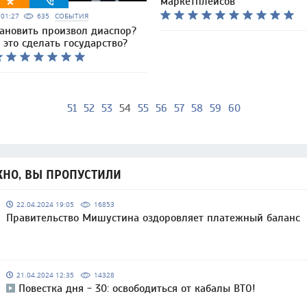
маркетплейсов
5 01:27
635
СОБЫТИЯ
тановить произвол диаспор?
это сделать государство?
51
52
53
54
55
56
57
58
59
60
НО, ВЫ ПРОПУСТИЛИ
22.04.2024 19:05
16853
Правительство Мишустина оздоровляет платежный баланс
21.04.2024 12:35
14328
Повестка дня - 30: освободиться от кабалы ВТО!