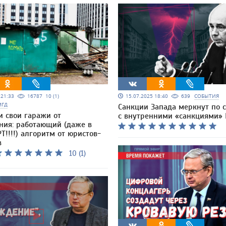
5 21:33
16787
10 (1)
15.07.2025 18:40
639
СОБЫТИЯ
МГД
Санкции Запада меркнут по 
и свои гаражи от
с внутренними «санкциями»
ния: работающий (даже в
Т!!!!) алгоритм от юристов-
в
10 (1)