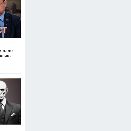
» надо
олько