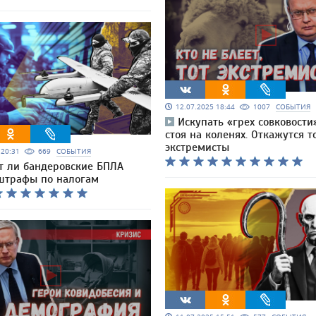
12.07.2025 18:44
1007
СОБЫТИЯ
Искупать «грех совковости
стоя на коленях. Откажутся т
экстремисты
5 20:31
669
СОБЫТИЯ
 ли бандеровские БПЛА
штрафы по налогам