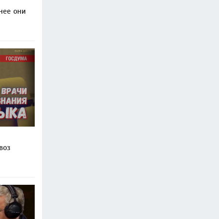
нее они
воз