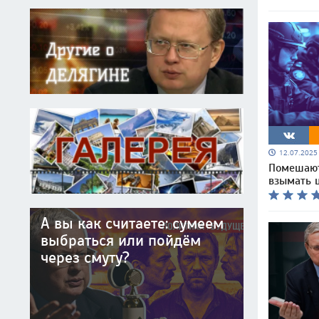
12.07.202
Помешают
взымать 
А вы как считаете: сумеем
выбраться или пойдём
через смуту?