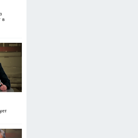
з
 в
м
ует