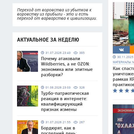
Переход от воровства из убытков к
воровству из прибыли - это и есть
переход от варварства к цивилизации.
АКТУАЛЬНОЕ ЗА НЕДЕЛЮ
31.07.2026 23:43
385
30.11.202
Почему атаковали
МАТЕРИАЛЫ 
Wildberries, а не OZON:
Как спаст
экономика или элитные
уничтоже
разборки?
рамках КР
практико
01.08.2026 23:03
326
Турбо-патриотическая
реакция в интернете:
квалифицирующий
признак измены
31.07.2026 21:55
267
Бордюрят, как в
последний день: