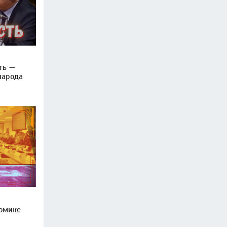
ть —
народа
омике