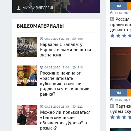
МИХАИЛ ДЕЛЯГИН
11.07.202
Россия
правитель
ВИДЕОМАТЕРИАЛЫ
делают п
05.08.2026 22:18
190
Варвары с Запада: у
Европы веками чешется
экспансия
04.08.2026 18:04
210
Россияне начинают
«распечатывать
кубышки»: стоит ли
радоваться оживлению
рынка?
10.07.202
Партиз
03.08.2026 23:15
222
будем ск
Можно ли пользоваться
«Телегой» после
объявления Дурова* в
розыск?