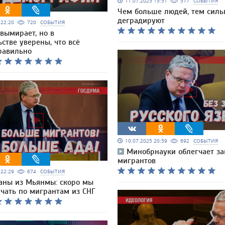
11.07.2025 15:51
577
СОБЫТИЯ
Чем больше людей, тем силь
деградируют
5 22:20
720
СОБЫТИЯ
 вымирает, но в
стве уверены, что всё
равильно
10.07.2025 20:59
692
СОБЫТИЯ
Минобрнауки облегчает за
мигрантов
5 22:29
674
СОБЫТИЯ
аны из Мьянмы: скоро мы
учать по мигрантам из СНГ