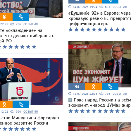
14.07.2025 19:24
631
СОБЫТИЯ
«Душанбе-92» в Европе: чере
кровавую резню ЕС превратят
цифро-концлагерь
5 22:27
736
СОБЫТИЯ
те «охлаждение» на
»: что делают либералы с
ой РФ
13.07.2025 22:36
736
СОБЫТИЯ
Пока народ России на всё
экономит, «народ ЦУМа» жир
5 12:02
660
СОБЫТИЯ
ьство Мишустина форсирует
нное развитие России