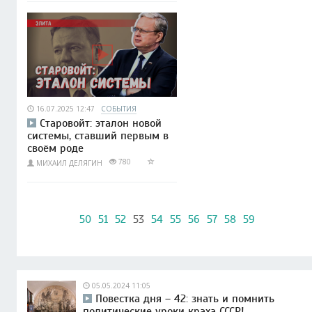
16.07.2025 12:47
СОБЫТИЯ
Старовойт: эталон новой
системы, ставший первым в
своём роде
780
МИХАИЛ ДЕЛЯГИН
50
51
52
53
54
55
56
57
58
59
05.05.2024 11:05
Повестка дня – 42: знать и помнить
политические уроки краха СССР!