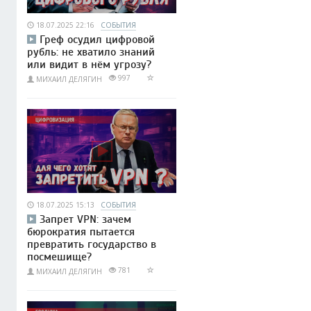
18.07.2025 22:16
СОБЫТИЯ
Греф осудил цифровой
рубль: не хватило знаний
или видит в нём угрозу?
997
МИХАИЛ ДЕЛЯГИН
18.07.2025 15:13
СОБЫТИЯ
Запрет VPN: зачем
бюрократия пытается
превратить государство в
посмешище?
781
МИХАИЛ ДЕЛЯГИН