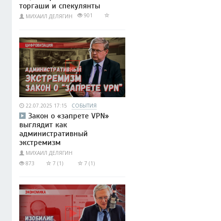
торгаши и спекулянты
901
МИХАИЛ ДЕЛЯГИН
22.07.2025 17:15
СОБЫТИЯ
Закон о «запрете VPN»
выглядит как
административный
экстремизм
МИХАИЛ ДЕЛЯГИН
873
7 (1)
7 (1)