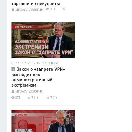
торгаши и спекулянты
901
МИХАИЛ ДЕЛЯГИН
22.07.2025 17:15
СОБЫТИЯ
Закон о «запрете VPN»
выглядит как
административный
экстремизм
МИХАИЛ ДЕЛЯГИН
873
7 (1)
7 (1)