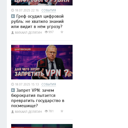
18.07.2025 22:16
СОБЫТИЯ
Греф осудил цифровой
рубль: не хватило знаний
или видит в нём угрозу?
997
МИХАИЛ ДЕЛЯГИН
18.07.2025 15:13
СОБЫТИЯ
Запрет VPN: зачем
бюрократия пытается
превратить государство в
посмешище?
781
МИХАИЛ ДЕЛЯГИН