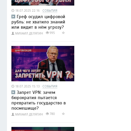
18.07.2025 22:16
СОБЫТИЯ
Греф осудил цифровой
рубль: не хватило знаний
или видит в нём угрозу?
995
МИХАИЛ ДЕЛЯГИН
18.07.2025 15:13
СОБЫТИЯ
Запрет VPN: зачем
бюрократия пытается
превратить государство в
посмешище?
780
МИХАИЛ ДЕЛЯГИН