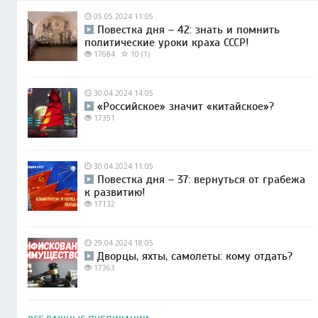
05.05.2024 11:05
Повестка дня – 42: знать и помнить
политические уроки краха СССР!
17684
10 (1)
30.04.2024 14:05
«Российское» значит «китайское»?
17351
30.04.2024 11:05
Повестка дня – 37: вернуться от грабежа
к развитию!
17132
29.04.2024 18:05
Дворцы, яхты, самолеты: кому отдать?
17363