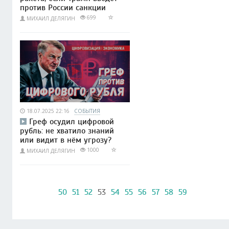
против России санкции
699
МИХАИЛ ДЕЛЯГИН
18.07.2025 22:16
СОБЫТИЯ
Греф осудил цифровой
рубль: не хватило знаний
или видит в нём угрозу?
1000
МИХАИЛ ДЕЛЯГИН
50
51
52
53
54
55
56
57
58
59