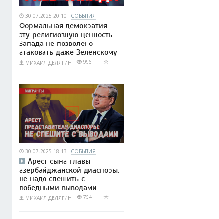
30.07.2025 20:10
СОБЫТИЯ
Формальная демократия —
эту религиозную ценность
Запада не позволено
атаковать даже Зеленскому
996
МИХАИЛ ДЕЛЯГИН
30.07.2025 18:13
СОБЫТИЯ
Арест сына главы
азербайджанской диаспоры:
не надо спешить с
победными выводами
754
МИХАИЛ ДЕЛЯГИН