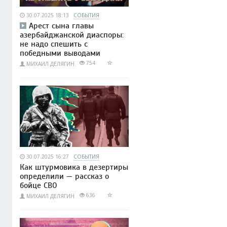
30.07.2025 18:13
СОБЫТИЯ
Арест сына главы
азербайджанской диаспоры:
не надо спешить с
победными выводами
754
МИХАИЛ ДЕЛЯГИН
30.07.2025 16:27
СОБЫТИЯ
Как штурмовика в дезертиры
определили — рассказ о
бойце СВО
636
МИХАИЛ ДЕЛЯГИН