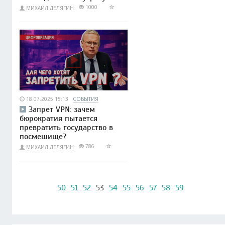
1000
МИХАИЛ ДЕЛЯГИН
18.07.2025 15:13
СОБЫТИЯ
Запрет VPN: зачем
бюрократия пытается
превратить государство в
посмешище?
786
МИХАИЛ ДЕЛЯГИН
50
51
52
53
54
55
56
57
58
59