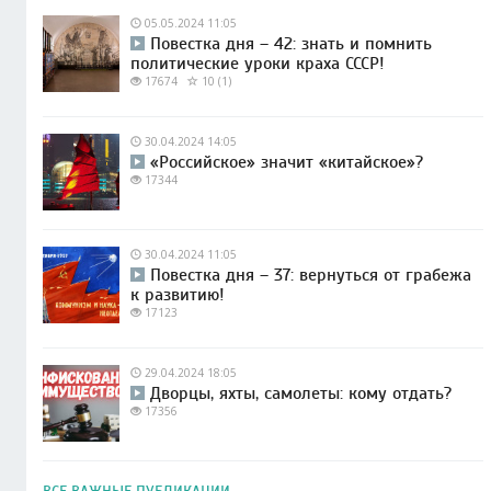
05.05.2024 11:05
Повестка дня – 42: знать и помнить
политические уроки краха СССР!
17674
10 (1)
30.04.2024 14:05
«Российское» значит «китайское»?
17344
30.04.2024 11:05
Повестка дня – 37: вернуться от грабежа
к развитию!
17123
29.04.2024 18:05
Дворцы, яхты, самолеты: кому отдать?
17356