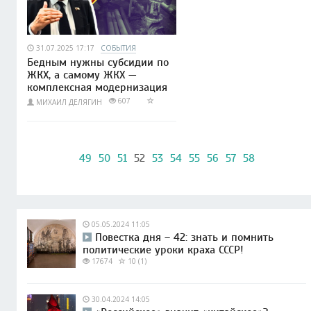
31.07.2025 17:17
СОБЫТИЯ
Бедным нужны субсидии по
ЖКХ, а самому ЖКХ —
комплексная модернизация
607
МИХАИЛ ДЕЛЯГИН
49
50
51
52
53
54
55
56
57
58
05.05.2024 11:05
Повестка дня – 42: знать и помнить
политические уроки краха СССР!
17674
10 (1)
30.04.2024 14:05