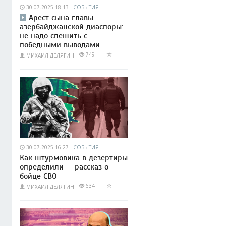
30.07.2025 18:13
СОБЫТИЯ
Арест сына главы
азербайджанской диаспоры:
не надо спешить с
победными выводами
749
МИХАИЛ ДЕЛЯГИН
30.07.2025 16:27
СОБЫТИЯ
Как штурмовика в дезертиры
определили — рассказ о
бойце СВО
634
МИХАИЛ ДЕЛЯГИН