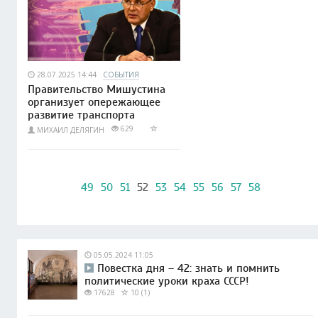
28.07.2025 14:44
СОБЫТИЯ
Правительство Мишустина
организует опережающее
развитие транспорта
629
МИХАИЛ ДЕЛЯГИН
49
50
51
52
53
54
55
56
57
58
05.05.2024 11:05
Повестка дня – 42: знать и помнить
политические уроки краха СССР!
17628
10 (1)