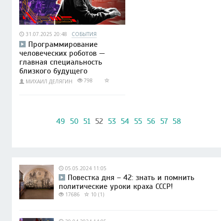
31.07.2025 20:48
СОБЫТИЯ
Программирование
человеческих роботов —
главная специальность
близкого будущего
798
МИХАИЛ ДЕЛЯГИН
49
50
51
52
53
54
55
56
57
58
05.05.2024 11:05
Повестка дня – 42: знать и помнить
политические уроки краха СССР!
17686
10 (1)