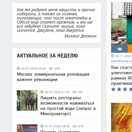
Как же радуют меня нацисты и прочие
либералы, а также их хозяева,
полагающие, что после гекатомбы в
Одессе мир станет прежним, и мы им
всё забудем! Скачите, милые, пока
скачется. Дякуйте, пока дякуется.
Михаил Делягин
АКТУАЛЬНОЕ ЗА НЕДЕЛЮ
30.11.202
МАТЕРИАЛЫ 
Как спаст
30.07.2026 23:45
430
уничтоже
Москва: коммунальная реновация
рамках КР
важнее революции
практико
30.07.2026 01:35
361
Лишить рестораны
возможности наживаться
на простой воде (запрос в
Минпромторг)
31.07.2026 23:43
319