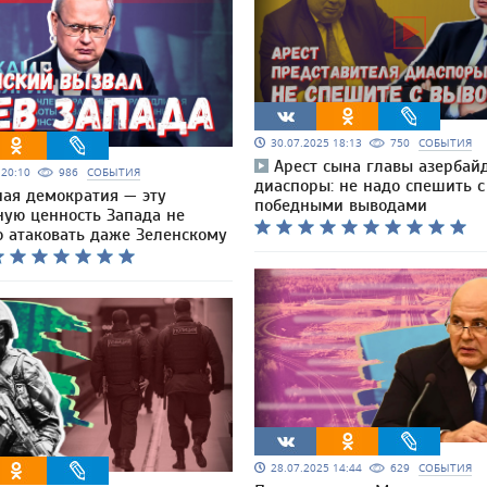
30.07.2025 18:13
750
СОБЫТИЯ
Арест сына главы азербай
5 20:10
986
СОБЫТИЯ
диаспоры: не надо спешить с
ая демократия — эту
победными выводами
ную ценность Запада не
о атаковать даже Зеленскому
28.07.2025 14:44
629
СОБЫТИЯ