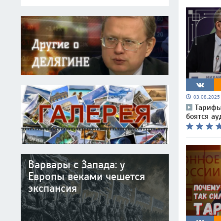
03.08.202
Тарифы
боятся ау
Варвары с Запада: у
Европы веками чешется
экспансия