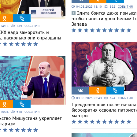
04.08.2025 18:10
862
СОБЫТИЯ
Элита боится даже помысли
чтобы нанести урон Белым Г
Запада
5 14:18
739
СОБЫТИЯ
КХ надо заморозить и
ь, насколько они оправданы
03.08.2025 22:43
674
СОБЫТИЯ
Преодолев шок после начала
бюрократия освоила патриот
5 15:34
618
СОБЫТИЯ
мантры
ьство Мишустина укрепляет
таризм