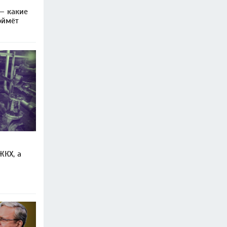
— какие
оймёт
ЖКХ, а