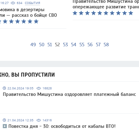
Правительство Мишустина ор
5 16:27
634
СОБЫТИЯ
опережающее развитие тран
мовика в дезертиры
ли — рассказ о бойце СВО
49
50
51
52
53
54
55
56
57
58
НО, ВЫ ПРОПУСТИЛИ
22.04.2024 19:05
16828
Правительство Мишустина оздоровляет платежный баланс
21.04.2024 12:35
14316
Повестка дня - 30: освободиться от кабалы ВТО!