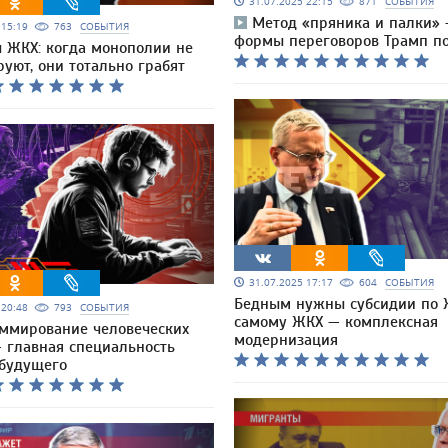
31.07.2025 22:15
871
СОБЫТИЯ
Метод «пряника и палки» 
5 15:19
763
СОБЫТИЯ
формы переговоров Трамп п
 ЖКХ: когда монополии не
уют, они тотально грабят
31.07.2025 17:17
604
СОБЫТИЯ
Бедным нужны субсидии по 
5 20:48
793
СОБЫТИЯ
самому ЖКХ — комплексная
ммирование человеческих
модернизация
— главная специальность
 будущего