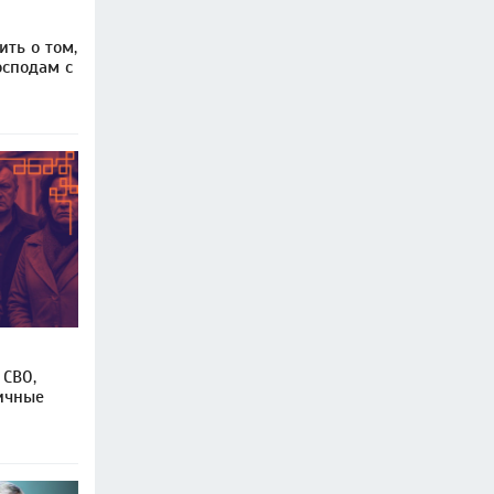
ть о том,
осподам с
 СВО,
ичные