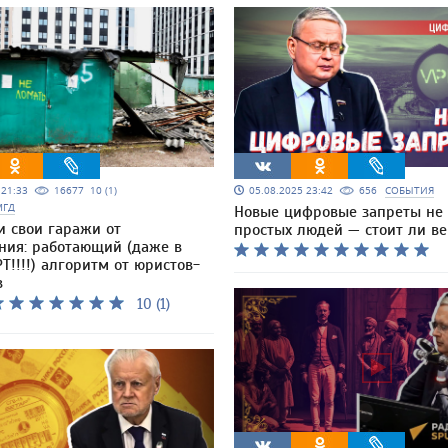
5 21:33
16677
10 (1)
05.08.2025 23:42
656
СОБЫТИЯ
МГД
Новые цифровые запреты не 
и свои гаражи от
простых людей — стоит ли ве
ния: работающий (даже в
Т!!!!) алгоритм от юристов-
в
10 (1)