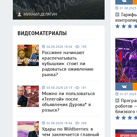
01.08.202
МИХАИЛ ДЕЛЯГИН
Тарифы
контролир
ВИДЕОМАТЕРИАЛЫ
04.08.2026 18:04
165
Россияне начинают
«распечатывать
кубышки»: стоит ли
радоваться оживлению
рынка?
03.08.2026 23:15
181
Можно ли пользоваться
31.07.202
«Телегой» после
Програ
объявления Дурова* в
роботов 
розыск?
близкого
02.08.2026 16:04
208
Удары по Wildberries: в
чём заключается главный