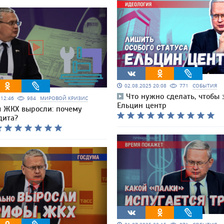
02.08.2025 20:08
771
СОБЫТИЯ
Что нужно сделать, чтобы 
5 12:46
984
МИРОВОЙ КРИЗИС
Ельцин центр
 ЖКХ выросли: почему
дита?