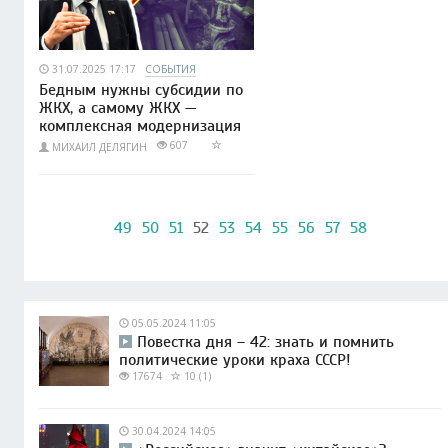
31.07.2025 17:17
СОБЫТИЯ
Бедным нужны субсидии по
ЖКХ, а самому ЖКХ —
комплексная модернизация
607
МИХАИЛ ДЕЛЯГИН
49
50
51
52
53
54
55
56
57
58
05.05.2024 11:05
Повестка дня – 42: знать и помнить
политические уроки краха СССР!
17674
10 (1)
30.04.2024 14:05