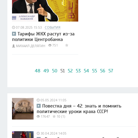
07.08.2025 15:53
СОБЫТИЯ
Тарифы ЖКХ растут из-за
политики Центробанка
751
МИХАИЛ ДЕЛЯГИН
48
49
50
51
52
53
54
55
56
57
05.05.2024 11:05
Повестка дня – 42: знать и помнить
политические уроки краха СССР!
17647
10 (1)
30.04.2024 14:05