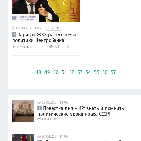
07.08.2025 15:53
СОБЫТИЯ
Тарифы ЖКХ растут из-за
политики Центробанка
751
МИХАИЛ ДЕЛЯГИН
48
49
50
51
52
53
54
55
56
57
05.05.2024 11:05
Повестка дня – 42: знать и помнить
политические уроки краха СССР!
17640
10 (1)
30.04.2024 14:05