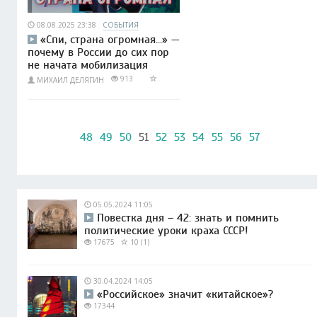
08.08.2025 23:38
СОБЫТИЯ
«Спи, страна огромная...» —
почему в России до сих пор
не начата мобилизация
913
МИХАИЛ ДЕЛЯГИН
48
49
50
51
52
53
54
55
56
57
05.05.2024 11:05
Повестка дня – 42: знать и помнить
политические уроки краха СССР!
17675
10 (1)
30.04.2024 14:05
«Российское» значит «китайское»?
17344