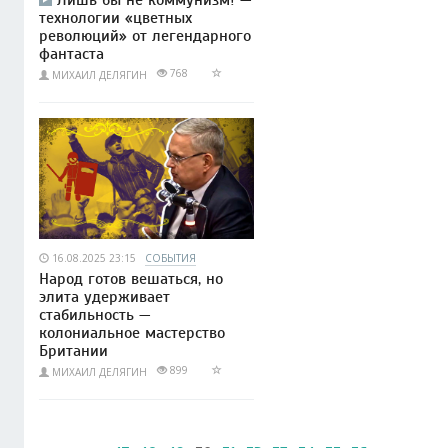
Лишь бы не коммунизм! —
технологии «цветных
революций» от легендарного
фантаста
768
МИХАИЛ ДЕЛЯГИН
16.08.2025 23:15
СОБЫТИЯ
Народ готов вешаться, но
элита удерживает
стабильность —
колониальное мастерство
Британии
899
МИХАИЛ ДЕЛЯГИН