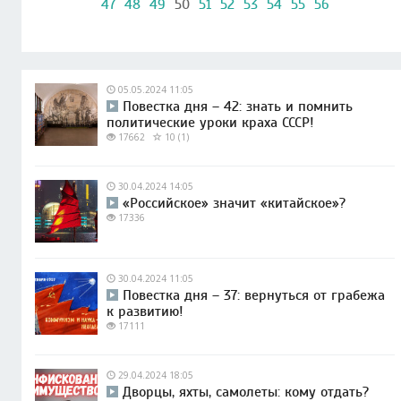
47
48
49
50
51
52
53
54
55
56
05.05.2024 11:05
Повестка дня – 42: знать и помнить
политические уроки краха СССР!
17662
10 (1)
30.04.2024 14:05
«Российское» значит «китайское»?
17336
30.04.2024 11:05
Повестка дня – 37: вернуться от грабежа
к развитию!
17111
29.04.2024 18:05
Дворцы, яхты, самолеты: кому отдать?