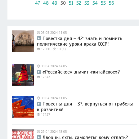
47
48
49
50
51
52
53
54
55
56
05.05.2024 11:05
Повестка дня – 42: знать и помнить
политические уроки краха СССР!
17680
10 (1)
30.04.2024 14:05
«Российское» значит «китайское»?
17347
30.04.2024 11:05
Повестка дня – 37: вернуться от грабежа
к развитию!
17127
29.04.2024 18:05
Дворцы, яхты, самолеты: кому отдать?