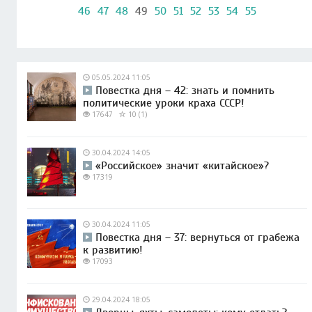
46
47
48
49
50
51
52
53
54
55
05.05.2024 11:05
Повестка дня – 42: знать и помнить
политические уроки краха СССР!
17647
10 (1)
30.04.2024 14:05
«Российское» значит «китайское»?
17319
30.04.2024 11:05
Повестка дня – 37: вернуться от грабежа
к развитию!
17093
29.04.2024 18:05