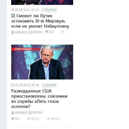
26.08.2025 22:15
СОБЫТИЯ
Сможет ли Путин
остановить III-ю Мировую,
если не уволит Набиуллину
561
МИХАИЛ ДЕЛЯГИН
26.08.2025 20:49
СОБЫТИЯ
Разведданные США
приостановлены: союзники
из службы «Пять глаз»
ослепли?
МИХАИЛ ДЕЛЯГИН
501
10 (1)
10 (1)