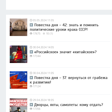
05.05.2024 11:05
Повестка дня – 42: знать и помнить
политические уроки краха СССР!
17675
10 (1)
30.04.2024 14:05
«Российское» значит «китайское»?
17344
30.04.2024 11:05
Повестка дня – 37: вернуться от грабежа
к развитию!
17124
29.04.2024 18:05
Дворцы, яхты, самолеты: кому отдать?
17356