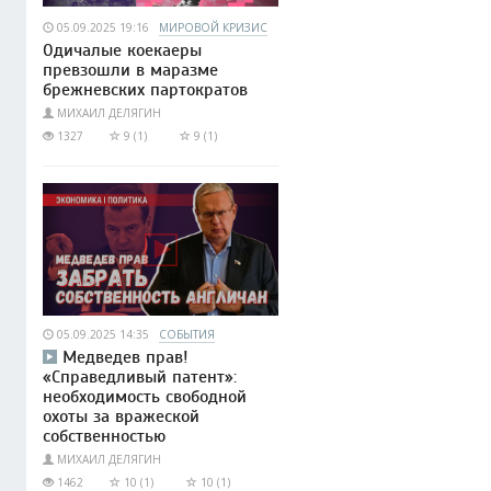
05.09.2025 19:16
МИРОВОЙ КРИЗИС
Одичалые коекаеры
превзошли в маразме
брежневских партократов
МИХАИЛ ДЕЛЯГИН
1327
9 (1)
9 (1)
05.09.2025 14:35
СОБЫТИЯ
Медведев прав!
«Справедливый патент»:
необходимость свободной
охоты за вражеской
собственностью
МИХАИЛ ДЕЛЯГИН
1462
10 (1)
10 (1)