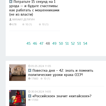
Потратьте 15 секунд на 1
урода — и будьте счастливы:
как работать с мошенниками
(не из власти)
МИХАИЛ ДЕЛЯГИН
678
10 (1)
10 (1)
45
46
47
48
49
50
51
52
53
54
05.05.2024 11:05
Повестка дня – 42: знать и помнить
политические уроки краха СССР!
17683
10 (1)
30.04.2024 14:05
«Российское» значит «китайское»?
17350