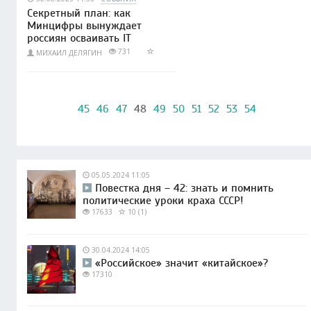
Секретный план: как
Минцифры вынуждает
россиян осваивать IT
731
МИХАИЛ ДЕЛЯГИН
45
46
47
48
49
50
51
52
53
54
05.05.2024 11:05
Повестка дня – 42: знать и помнить
политические уроки краха СССР!
17633
10 (1)
30.04.2024 14:05
«Российское» значит «китайское»?
17310