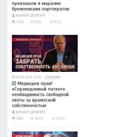
превзошли в маразме
брежневских партократов
МИХАИЛ ДЕЛЯГИН
1324
9 (1)
9 (1)
05.09.2025 14:35
СОБЫТИЯ
Медведев прав!
«Справедливый патент»:
необходимость свободной
охоты за вражеской
собственностью
МИХАИЛ ДЕЛЯГИН
1457
10 (1)
10 (1)