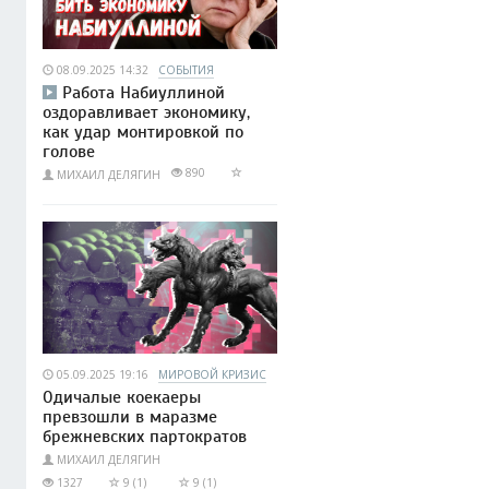
08.09.2025 14:32
СОБЫТИЯ
Работа Набиуллиной
оздоравливает экономику,
как удар монтировкой по
голове
890
МИХАИЛ ДЕЛЯГИН
05.09.2025 19:16
МИРОВОЙ КРИЗИС
Одичалые коекаеры
превзошли в маразме
брежневских партократов
МИХАИЛ ДЕЛЯГИН
1327
9 (1)
9 (1)