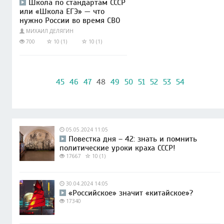
Школа по стандартам СССР
или «Школа ЕГЭ» — что
нужно России во время СВО
МИХАИЛ ДЕЛЯГИН
700
10 (1)
10 (1)
45
46
47
48
49
50
51
52
53
54
05.05.2024 11:05
Повестка дня – 42: знать и помнить
политические уроки краха СССР!
17667
10 (1)
30.04.2024 14:05
«Российское» значит «китайское»?
17340