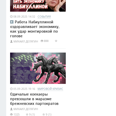
08.09.2025 14:32
СОБЫТИЯ
Работа Набиуллиной
оздоравливает экономику,
как удар монтировкой по
голове
888
МИХАИЛ ДЕЛЯГИН
05.09.2025 19:16
МИРОВОЙ КРИЗИС
Одичалые коекаеры
превзошли в маразме
брежневских партократов
МИХАИЛ ДЕЛЯГИН
1325
9 (1)
9 (1)