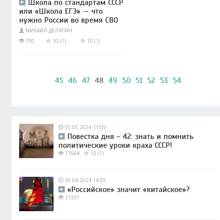
Школа по стандартам СССР
или «Школа ЕГЭ» — что
нужно России во время СВО
МИХАИЛ ДЕЛЯГИН
700
10 (1)
10 (1)
45
46
47
48
49
50
51
52
53
54
05.05.2024 11:05
Повестка дня – 42: знать и помнить
политические уроки краха СССР!
17664
10 (1)
30.04.2024 14:05
«Российское» значит «китайское»?
17337