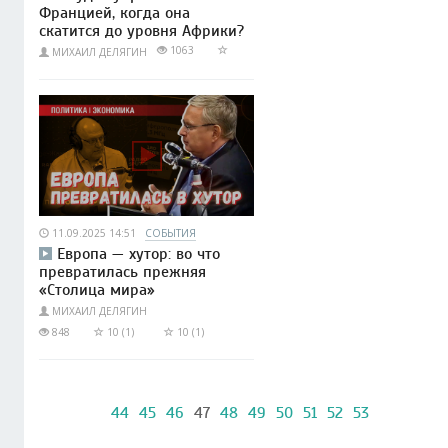
Францией, когда она
скатится до уровня Африки?
1063
МИХАИЛ ДЕЛЯГИН
11.09.2025 14:51
СОБЫТИЯ
Европа — хутор: во что
превратилась прежняя
«Столица мира»
МИХАИЛ ДЕЛЯГИН
848
10 (1)
10 (1)
44
45
46
47
48
49
50
51
52
53