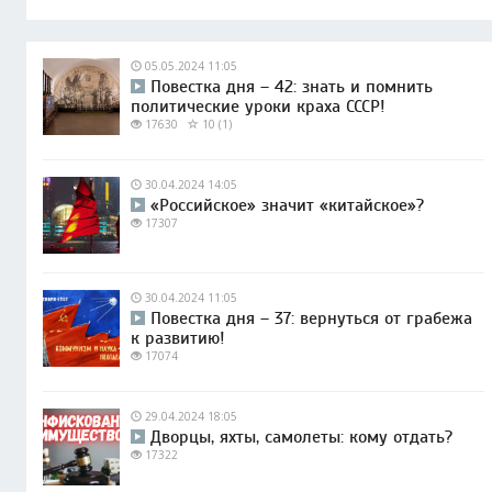
05.05.2024 11:05
Повестка дня – 42: знать и помнить
политические уроки краха СССР!
17630
10 (1)
30.04.2024 14:05
«Российское» значит «китайское»?
17307
30.04.2024 11:05
Повестка дня – 37: вернуться от грабежа
к развитию!
17074
29.04.2024 18:05
Дворцы, яхты, самолеты: кому отдать?
17322